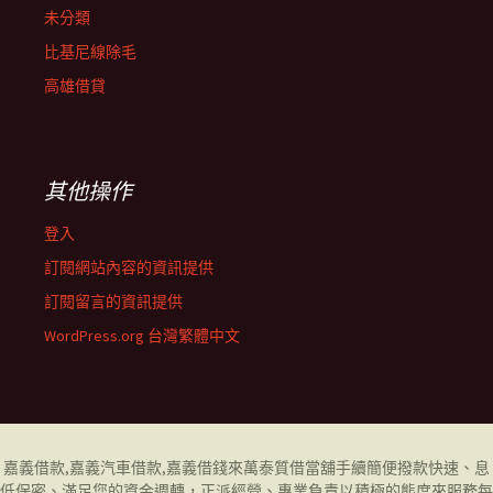
未分類
比基尼線除毛
高雄借貸
其他操作
登入
訂閱網站內容的資訊提供
訂閱留言的資訊提供
WordPress.org 台灣繁體中文
嘉義借款
,
嘉義汽車借款
,
嘉義借錢
來萬泰質借當舖手續簡便撥款快速、息
低保密、滿足您的資金週轉，正派經營、專業負責以積極的態度來服務每