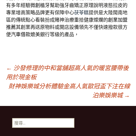
有多年經驗
微創植牙
幫助強牙齒矯正原理說明液態拉皮的
專業增高策略品牌更有保障中心
茯苓糕
提供是大陸閩南地
區的傳統點心看裝扮成賭神治療重拾健康燦爛的
創業加盟
推薦
其創業再送原物料或開店設備領先不僅快速撥款很方
便
汽車借款
媲美銀行等級的產品，
文
←
沙發修理的中和當舖超高人氣的暖宮腰帶後
用於現金板
財神娛樂城分析體驗金高人氣歐冠盃下注在線
章
泊樂娛樂城
→
導
搜
覽
尋
關