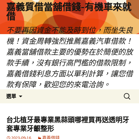
嘉義質借當舖借錢-有機車來就
借
不要再因資金不能及時到位，而坐失良
機！資金周轉強烈推薦嘉義汽車借款！
嘉義當舖借款主要的優勢在於簡便的放
款手續，沒有銀行高門檻的借款限制，
嘉義借錢利息方面以單利計算，讓您借
款有保障，歡迎您的來電洽詢。
跳
搜
選單
至
尋
內
關
容
鍵
台北植牙最專業黑蒜頭哪裡買再送透明牙
區
字:
套專業牙齦整形
2023-09-16
嘉義借錢