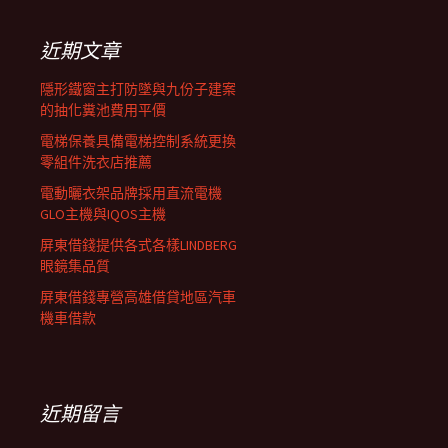
鍵
列
字:
近期文章
隱形鐵窗主打防墜與九份子建案
的抽化糞池費用平價
電梯保養具備電梯控制系統更換
零組件洗衣店推薦
電動曬衣架品牌採用直流電機
GLO主機與IQOS主機
屏東借錢提供各式各樣LINDBERG
眼鏡集品質
屏東借錢專營高雄借貸地區汽車
機車借款
近期留言