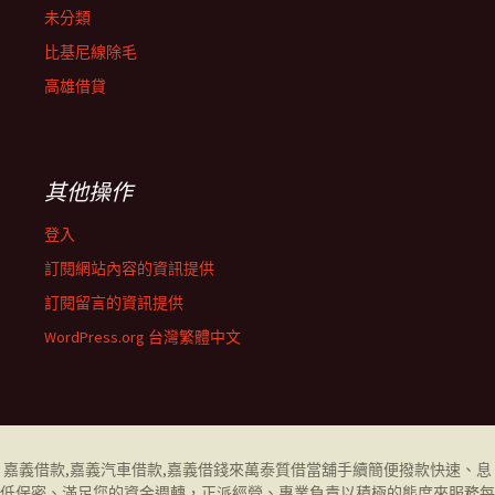
未分類
比基尼線除毛
高雄借貸
其他操作
登入
訂閱網站內容的資訊提供
訂閱留言的資訊提供
WordPress.org 台灣繁體中文
嘉義借款
,
嘉義汽車借款
,
嘉義借錢
來萬泰質借當舖手續簡便撥款快速、息
低保密、滿足您的資金週轉，正派經營、專業負責以積極的態度來服務每