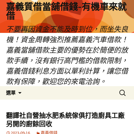
嘉義質借當舖借錢-有機車來就
借
不要再因資金不能及時到位，而坐失良
機！資金周轉強烈推薦嘉義汽車借款！
嘉義當舖借款主要的優勢在於簡便的放
款手續，沒有銀行高門檻的借款限制，
嘉義借錢利息方面以單利計算，讓您借
款有保障，歡迎您的來電洽詢。
跳
搜
選單
至
尋
內
關
容
鍵
翻譯社自營抽水肥系統傢俱打造廚具工廠
區
字:
另開的廚餘回收
2023-09-16
嘉義借錢