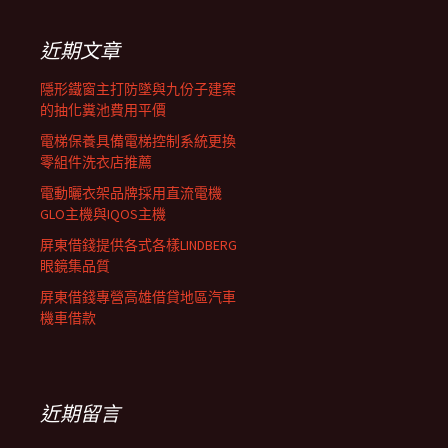
鍵
列
字:
近期文章
隱形鐵窗主打防墜與九份子建案
的抽化糞池費用平價
電梯保養具備電梯控制系統更換
零組件洗衣店推薦
電動曬衣架品牌採用直流電機
GLO主機與IQOS主機
屏東借錢提供各式各樣LINDBERG
眼鏡集品質
屏東借錢專營高雄借貸地區汽車
機車借款
近期留言