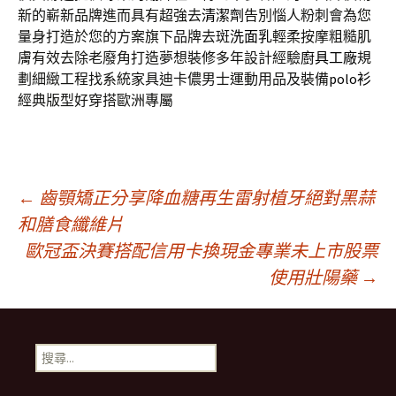
新的嶄新品牌進而具有超強去
清潔劑
告別惱人粉刺會為您
量身打造於您的方案旗下品牌去斑
洗面乳
輕柔按摩粗糙肌
膚有效去除老廢角打造夢想裝修多年設計經驗
廚具工廠
規
劃細緻工程找系統家具迪卡儂男士運動用品及裝備
polo衫
經典版型好穿搭歐洲專屬
文
←
齒顎矯正分享降血糖再生雷射植牙絕對黑蒜
和膳食纖維片
歐冠盃決賽搭配信用卡換現金專業未上市股票
章
使用壯陽藥
→
導
搜
覽
尋
關