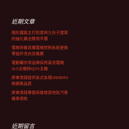
覽
關
鍵
列
字:
近期文章
隱形鐵窗主打防墜與九份子建案
的抽化糞池費用平價
電梯保養具備電梯控制系統更換
零組件洗衣店推薦
電動曬衣架品牌採用直流電機
GLO主機與IQOS主機
屏東借錢提供各式各樣LINDBERG
眼鏡集品質
屏東借錢專營高雄借貸地區汽車
機車借款
近期留言