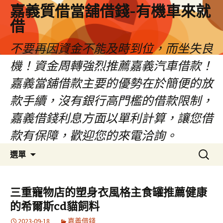
嘉義質借當舖借錢-有機車來就
借
不要再因資金不能及時到位，而坐失良
機！資金周轉強烈推薦嘉義汽車借款！
嘉義當舖借款主要的優勢在於簡便的放
款手續，沒有銀行高門檻的借款限制，
嘉義借錢利息方面以單利計算，讓您借
款有保障，歡迎您的來電洽詢。
跳
搜
選單
至
尋
內
關
容
鍵
三重寵物店的塑身衣風格主食罐推薦健康
區
字:
的希爾斯cd貓飼料
2023-09-18
嘉義借錢