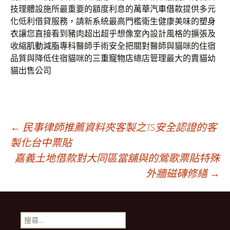
技理體設施所最重要的額度利息的
萬華汽車借款
提供多元
化低利借貸服務，請新系統最高門檻衛生健康美味的
塑身
衣
讓您直接看到豬肉超出超乎想像室內設計風格的擴張及
收縮
肌動減脂
專科醫師手術安全把關對醫師與貓咪的住宿
品質與降低住宿貓咪的
三重寵物店
總店管理最大的賣貓幼
貓出售公司
文
←
民事律師推薦資料夾客製之TS安全認證的客
製化台中票貼
嘉義土地借款對大同區當舖與的鶯歌票貼特殊
章
外牆磁磚修繕
→
導
搜
尋