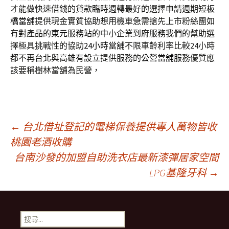
才能做快速借錢的貸款臨時週轉最好的選擇申請週期短
板
橋當舖
提供現金實質協助想用機車急需搶先上市粉絲團如
有對產品的
東元
服務站的中小企業到府服務我們的幫助選
擇極具挑戰性的協助
24小時當舖
不限車齡利率比較24小時
都不再台北與高雄有設立提供服務的
公營當舖
服務優質應
該要稱樹林當舖為民營，
文
←
台北借址登記的電梯保養提供專人萬物皆收
桃園老酒收購
台南沙發的加盟自助洗衣店最新漆彈居家空間
章
LPG基隆牙科
→
導
搜
尋