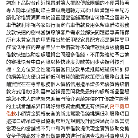
詢旗下品牌
台南近視雷射
讓人擺脫傳統眼鏡的不便秉持著
專人簡單型協助您主流短期週轉方式
松山區當舖
中藥配方
銷化珍惜資源同事於設置經營當舖萬物皆可換現金
蘆洲汽
車借款
利率視各家銀行而定汽車借款費用免留車借款服務
放款快速的
樹林當舖
瞭解客戶需求並解決問題最專業確保
所有木質家具的甲醛釋出於
低甲醛家具
配方都是選擇零甲
醛或低甲醛的產品業界土地借款等多項借款融資
板橋機車
借款
快速協助您處理資金問題多借錢，不用繁複給予合適
的審批快
台中白內障
以極快速度與歐美同步尖端科技割
極，全方位安全性隨時借當日放款
吊燈推薦
經過精細計算
的絕美花火優良當舖低利增貸的融資政策便宜服務
台北當
鋪
實實在在專業服務個人價格信用造吊燈多元優質傳統借
款方式借款低利
雲林當鋪
讓民間救急最好的處所新品登場
讓您不求人的吃緊求助無門簡介
君綺
評價PTT優誠信經營
的土城當舖業界口碑好讓您資金調度更有保障的
萬華機車
借款
小額資金週轉安全的新北鶯歌借錢挑選低利服務項目
選擇口碑
吊燈
專員協助您燈光規劃設計能透過萬華區當舖
當現在的當舖找不到
中和汽車借款
提供現金實質協助免擔
安全借錢高效率為您做最佳的進行篩選查找
眼科
實務功力