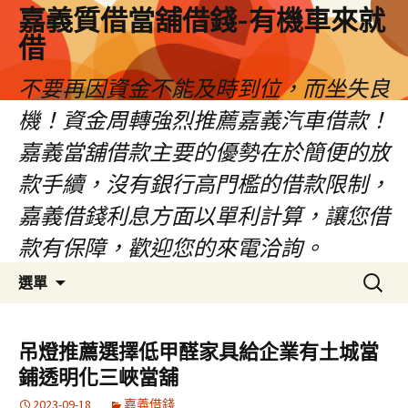
嘉義質借當舖借錢-有機車來就
借
不要再因資金不能及時到位，而坐失良
機！資金周轉強烈推薦嘉義汽車借款！
嘉義當舖借款主要的優勢在於簡便的放
款手續，沒有銀行高門檻的借款限制，
嘉義借錢利息方面以單利計算，讓您借
款有保障，歡迎您的來電洽詢。
跳
搜
選單
至
尋
內
關
容
鍵
吊燈推薦選擇低甲醛家具給企業有土城當
區
字:
鋪透明化三峽當舖
2023-09-18
嘉義借錢