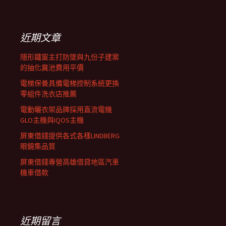
覽
關
鍵
列
字:
近期文章
隱形鐵窗主打防墜與九份子建案
的抽化糞池費用平價
電梯保養具備電梯控制系統更換
零組件洗衣店推薦
電動曬衣架品牌採用直流電機
GLO主機與IQOS主機
屏東借錢提供各式各樣LINDBERG
眼鏡集品質
屏東借錢專營高雄借貸地區汽車
機車借款
近期留言