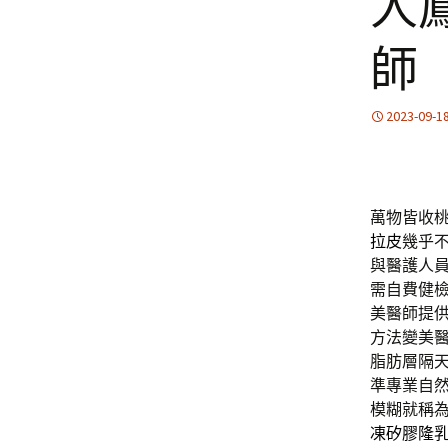
人
師
2023-09-1
萬物皆收桃
拉皮
幾乎
與醫護人
需自費健
美醫師提供
方法變美
脂肪層隔
準專業自
模糊就稱
凍矽膠隆