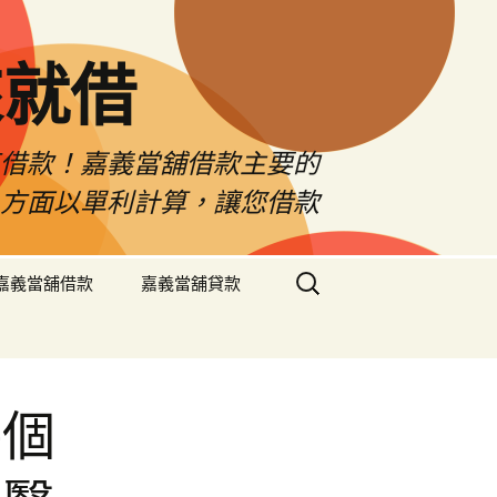
來就借
車借款！嘉義當舖借款主要的
息方面以單利計算，讓您借款
搜
嘉義當舖借款
嘉義當舖貸款
尋
關
鍵
字:
每個