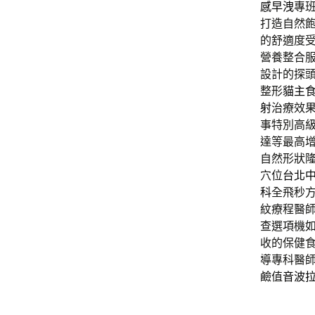
感早洩
專
打造自然
的舒適度
營養整合
設計的探
整形
貓主
射
治療效
事特別高
達等最高
自然形狀
穴位
台北
科
全飛秒
紋療程醫
查選項機
收的保健
導專科醫
鹼值
音波