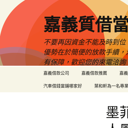
嘉義質借當
不要再因資金不能及時到位
優勢在於簡便的放款手續，
有保障，歡迎您的來電洽詢
跳
嘉義借款公司
嘉義借款推薦
嘉義
至
內
汽車借錢當鋪哪家好
葉和軒為一名專
容
區
墨