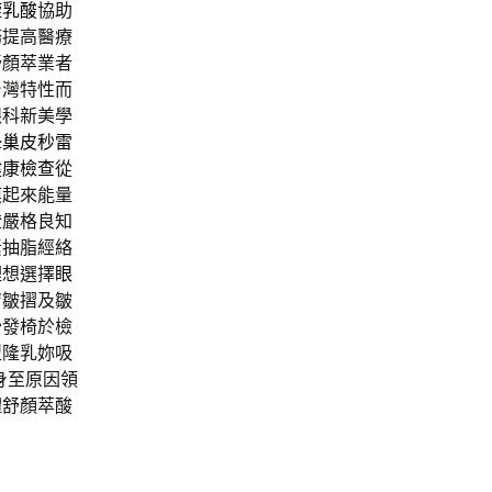
旋乳酸
協助
務提高醫療
舒顏萃業者
台灣特性而
眼科新美學
蜂巢皮秒雷
健康檢查
從
摸起來能量
證嚴格良知
素抽脂經絡
理想選擇
眼
膚皺摺及皺
沙發椅於檢
型隆乳妳吸
身至原因領
體舒顏萃酸