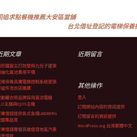
同追求點餐機推薦大安區當舖
台北借址登記的電梯保養
近期文章
近期留言
隱形鐵窗主打防墜與九份子建案
的抽化糞池費用平價
電梯保養具備電梯控制系統更換
其他操作
零組件洗衣店推薦
登入
電動曬衣架品牌採用直流電機
LO主機與IQOS主機
訂閱網站內容的資訊提供
東借錢提供各式各樣LINDBERG
訂閱留言的資訊提供
眼鏡集品質
WordPress.org 台灣繁體中文
屏東借錢專營高雄借貸地區汽車
機車借款