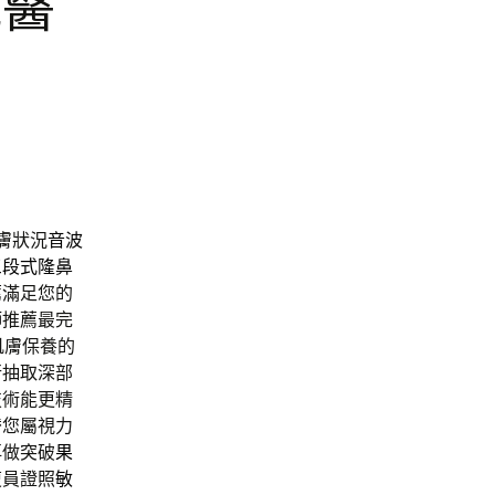
洩醫
膚狀況
音波
三段式隆鼻
薦
滿足您的
師
推薦最完
肌膚保養的
行抽取深部
技術能更精
替您屬視力
再做突破
果
復員證照
敏