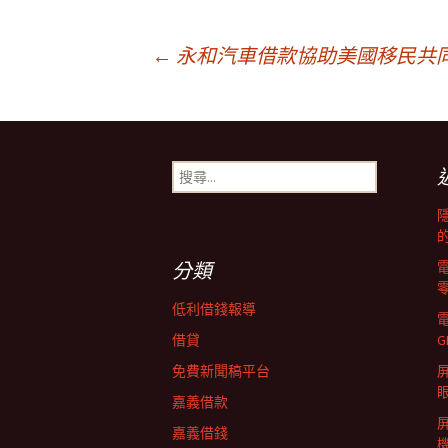
文
←
永和汽車借款協助美國移民共
章
搜
導
尋
關
鍵
覽
字:
分類
列
低利借錢報導
借貸
G
免費新聞稿平台
屏
嘉義借款
嘉義借錢