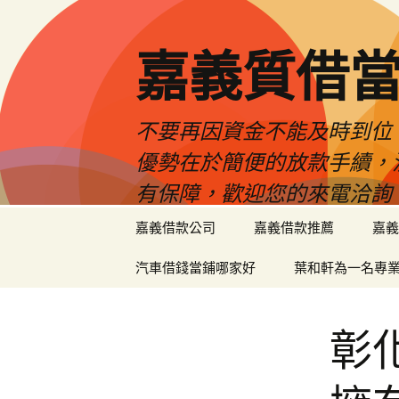
嘉義質借當
不要再因資金不能及時到位
優勢在於簡便的放款手續，
有保障，歡迎您的來電洽詢
跳
嘉義借款公司
嘉義借款推薦
嘉義
至
內
汽車借錢當鋪哪家好
葉和軒為一名專
容
區
彰