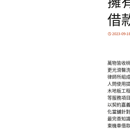
擁
借
2023-09-1
萬物皆收桃
更光滑醫
律師所組
人問使用
木地板工
等服務項
以契約
嘉
化當舖
針
最完善知識
東機車借