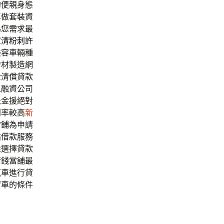
的便親身態
車做套裝資
為您需求最
宜
清粉刺
許
美容
車輛種
增材製造網
金清償貸款
忽融資公司
急金援絕對
利率較高
新
當鋪
為申請
貼借款服務
佳選擇貸款
借錢當舖最
汽車進行貸
留車的條件