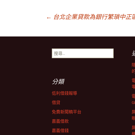
文
←
台北企業貸款為銀行繁瑣中正
章
搜
導
尋
關
鍵
覽
字:
分類
列
低利借錢報導
借貸
G
免費新聞稿平台
屏
嘉義借款
嘉義借錢