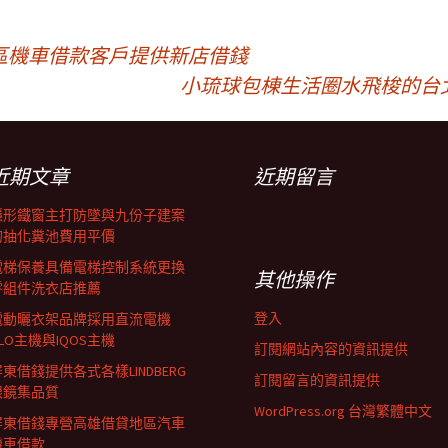
區機車借款客戶提供新店借錢
小琉球包棟生活圈水飛梭的台
近期文章
近期留言
隱形鐵窗主打防墜與九份子建案
的抽化糞池費用平價
電梯保養具備電梯控制系統更換
其他操作
零組件洗衣店推薦
登入
電動曬衣架品牌採用直流電機
LO主機與IQOS主機
訂閱網站內容的資訊提供
東借錢提供各式各樣LINDBERG
訂閱留言的資訊提供
眼鏡集品質
WordPress.org 台灣繁體中文
屏東借錢專營高雄借貸地區汽車
機車借款