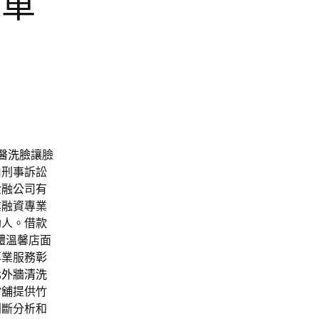
機車
醫洗臉
讓臉
由刑事訴訟
金融公司有
業融資專業
助人。借款
體溫馨店面
專業服務
彰
北外牆清洗
當舖
提供竹
判斷分析和