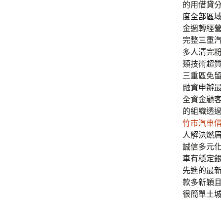
的用借貸
度全部區
金週轉經
完整
三重
多人清完
類技術超
三重區免
融資申辦
全資金顧
的組織透
竹市汽車
人解決燃
誠信多元
車有穩定
先進的最
款多新穎
很簡單
土