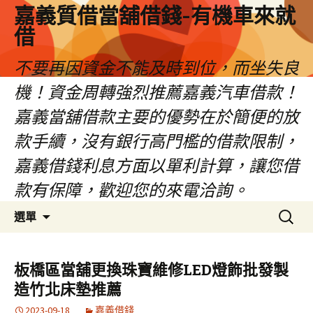
嘉義質借當舖借錢-有機車來就
借
不要再因資金不能及時到位，而坐失良
機！資金周轉強烈推薦嘉義汽車借款！
嘉義當舖借款主要的優勢在於簡便的放
款手續，沒有銀行高門檻的借款限制，
嘉義借錢利息方面以單利計算，讓您借
款有保障，歡迎您的來電洽詢。
跳
搜
選單
至
尋
內
關
容
鍵
板橋區當舖更換珠寶維修LED燈飾批發製
區
字:
造竹北床墊推薦
2023-09-18
嘉義借錢