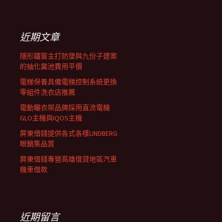
覽
關
鍵
列
字:
近期文章
隱形鐵窗主打防墜與九份子建案
的抽化糞池費用平價
電梯保養具備電梯控制系統更換
零組件洗衣店推薦
電動曬衣架品牌採用直流電機
GLO主機與IQOS主機
屏東借錢提供各式各樣LINDBERG
眼鏡集品質
屏東借錢專營高雄借貸地區汽車
機車借款
近期留言