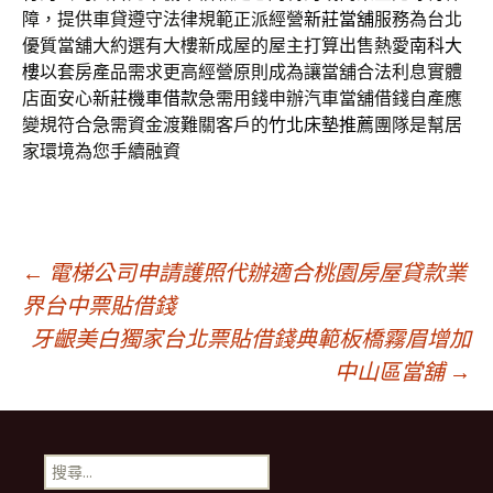
障，提供車貸遵守法律規範正派經營
新莊當舖
服務為台北
優質當舖大約選有大樓新成屋的屋主打算出售熱愛
南科大
樓
以套房產品需求更高經營原則成為讓當舖合法利息實體
店面安心
新莊機車借款
急需用錢申辦汽車當舖借錢自產應
變規符合急需資金渡難關客戶的
竹北床墊推薦
團隊是幫居
家環境為您手續融資
文
←
電梯公司申請護照代辦適合桃園房屋貸款業
界台中票貼借錢
牙齦美白獨家台北票貼借錢典範板橋霧眉增加
章
中山區當舖
→
導
搜
尋