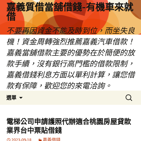
嘉義質借當舖借錢-有機車來就
借
不要再因資金不能及時到位，而坐失良
機！資金周轉強烈推薦嘉義汽車借款！
嘉義當舖借款主要的優勢在於簡便的放
款手續，沒有銀行高門檻的借款限制，
嘉義借錢利息方面以單利計算，讓您借
款有保障，歡迎您的來電洽詢。
跳
搜
選單
至
尋
內
關
容
鍵
電梯公司申請護照代辦適合桃園房屋貸款
區
字:
業界台中票貼借錢
2023-09-18
嘉義借錢