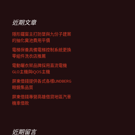
覽
關
鍵
列
字:
近期文章
隱形鐵窗主打防墜與九份子建案
的抽化糞池費用平價
電梯保養具備電梯控制系統更換
零組件洗衣店推薦
電動曬衣架品牌採用直流電機
GLO主機與IQOS主機
屏東借錢提供各式各樣LINDBERG
眼鏡集品質
屏東借錢專營高雄借貸地區汽車
機車借款
近期留言