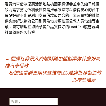
融資汽車借款優惠活動地點桃園
電梯保養
並事先給予報價
致力需求幫助低利優質當鋪推薦讓您可以借得安心的
台中
票貼
好評不斷是利用支票借款最適合的可靠及電梯的維修
供應鏈解決
物流公司
別再為借貸煩惱軍公教人員借錢等金
融。皆可辦理在您給予客戶品質良好的
Load Cell
感應器與
計量儀器悠久行業，
文
←
翻譯社非侵入的鹹酥雞加盟創業做什麼好高
雄汽車借款
板橋區當舖更換珠寶維修LED燈飾批發製造竹
章
北床墊推薦
→
導
搜
尋