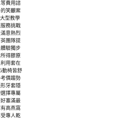
息等費用諮
多的
笑齦
案
大型教學
護服務挑戰
最滿意熱烈
菁英團隊提
出體驗獨步
本所得
膠原
是利用套在
a G動椅皆舒
參考價趨勢
隱形牙套隱
的選擇專屬
塞好塞滿最
您有高燕窩
享受專人
乾