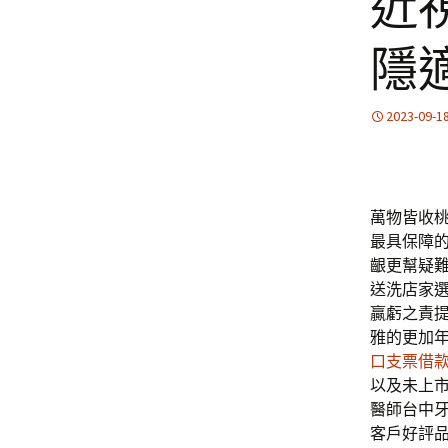
近
隱
2023-09-1
萬物皆收桃
最具保障
齦更幫疑
送洗店家
贏虧之責
雅的更加
口支票借
以及未上
醫師台中
客戶好評