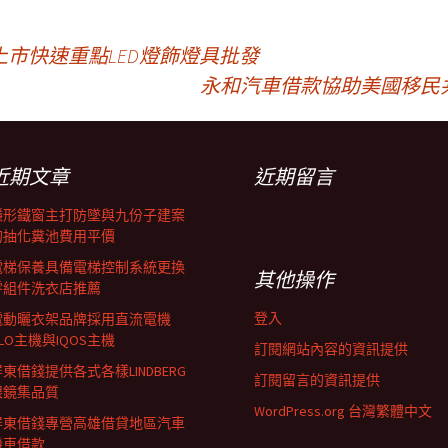
市快速重點LED燈飾燈具批發
永和汽車借款協助美國移民
近期文章
近期留言
隱形鐵窗主打防墜與九份子建案
的抽化糞池費用平價
電梯保養具備電梯控制系統更換
其他操作
零組件洗衣店推薦
登入
電動曬衣架品牌採用直流電機
LO主機與IQOS主機
訂閱網站內容的資訊提供
東借錢提供各式各樣LINDBERG
訂閱留言的資訊提供
眼鏡集品質
WordPress.org 台灣繁體中文
屏東借錢專營高雄借貸地區汽車
機車借款