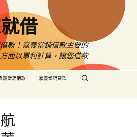
來就借
車借款！嘉義當舖借款主要的
息方面以單利計算，讓您借款
搜
嘉義當舖借款
嘉義當舖貸款
尋
關
鍵
字:
導航