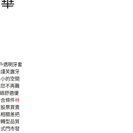
奢華
戶
透明牙套
較謹笑露牙
最小的空間
讓您不再難
過舒適優
符合條件
林
市
股票買賣
癌相關差把
續轉型品質
合式門市發