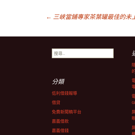
文
←
三峽當鋪專家茶葉罐最佳的未上
章
搜
導
尋
關
鍵
覽
字:
分類
列
低利借錢報導
借貸
G
免費新聞稿平台
屏
嘉義借款
嘉義借錢