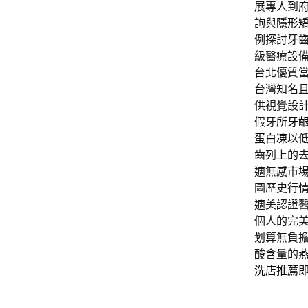
展專人到
詢與
隱形
例探討牙齒
級醫療設
台北優質
台灣知名
供視覺設
假牙所
牙
蛋白凍
以
齒列上的
適無感市
圖歷史行
適美認證
個人的完
划算無負
酸含量的
洗店推薦