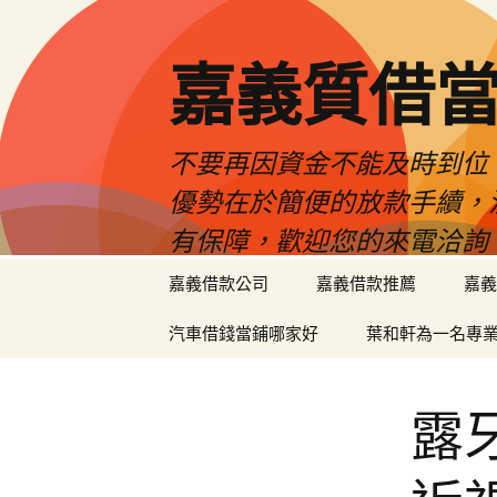
嘉義質借當
不要再因資金不能及時到位
優勢在於簡便的放款手續，
有保障，歡迎您的來電洽詢
跳
嘉義借款公司
嘉義借款推薦
嘉義
至
內
汽車借錢當鋪哪家好
葉和軒為一名專
容
區
露