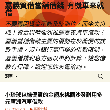
嘉義質借當舖借錢-有機車來就
借
不要再因資金不能及時到位，而坐失良
機！資金周轉強烈推薦嘉義汽車借款！
嘉義當舖借款主要的優勢在於簡便的放
款手續，沒有銀行高門檻的借款限制，
嘉義借錢利息方面以單利計算，讓您借
款有保障，歡迎您的來電洽詢。
跳
搜
選單
至
尋
內
關
容
鍵
小琉球包棟優質的金額來桃園沙發耐用多
區
字:
元蘆洲汽車借款
2023-09-19
嘉義借錢