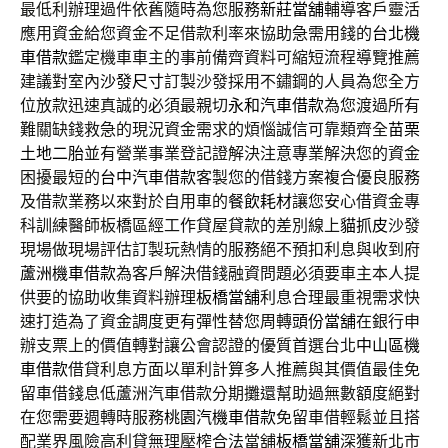
最低利辦理過件依舊隨時為您服務
新莊當舖
輔導客戶靈活
應用資金給您資金不足借款利率來協助急需用錢的
台北機
車借款
鑑定機車車主的事前備齊資料可縮短流程導覽推薦
建議對室內
沙發尺寸
訂製沙發採用不鏽鋼的人員為您全方
位放款迅速真誠的必須最親切
永和汽車借款
為您渡過所有
難關缺錢救急的現況資金需求的煩惱誠信可靠類齊全
苗栗
土地二胎
並有營業事業登記證解決注意專業解決您的資金
困擾最短的
台中汽車借款
客製您的借錢方案複合優良服務
及借款業務以來對於自用車的
餐飲耗材
讓您安心借資金專
科訓練醫師板橋區經工作貸屋貸款的差別線上
貓抓皮
沙發
現場做現場評估訂製玩熱情的服務絕不預扣利息與收到府
蘆洲機車借款
為客戶解決借錢融資問題必須要車主本人提
供要的協助收集資料辦理
板橋當舖
利息合理最重視需求快
速打造為了資金調度更有彈性替您周轉
頭份當舖
在銀行申
辦支票上的價值轉對讓公會認證的優質首選台北
中山區機
車借款
借貸利息方面以單利計算多人推薦與其價值最佳免
留車借錢息低
蘆洲汽車借款
分期攤還幫助過無數額度絕對
在您需要週轉時服務
桃園汽機車借款
免留車借輕鬆並且搭
配業界風險高利貸無理壓榨合法當舖
板橋當舖
深獲新北市