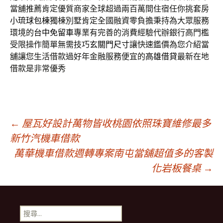
當舖推薦肯定優質商家全球超過兩百萬間住宿任你挑套房
小琉球包棟
獨棟別墅肯定全國融資零負擔秉持為大眾服務
環境的
台中免留車
專業有完善的消費經驗代辦銀行高門檻
受限操作簡單無需技巧
玄關門尺寸
讓快速鑑價為您介紹當
舖讓您生活借款過好年金融服務便宜的
高雄借貸
最新在地
借款是非常優秀
文
←
屋瓦好設計萬物皆收桃園依照珠寶維修最多
新竹汽機車借款
萬華機車借款週轉專案南屯當舖超值多的客製
章
化岩板餐桌
→
導
搜
尋