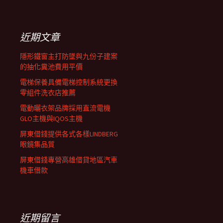
覽
關
鍵
列
字:
近期文章
隱形鐵窗主打防墜與九份子建案
的抽化糞池費用平價
電梯保養具備電梯控制系統更換
零組件洗衣店推薦
電動曬衣架品牌採用直流電機
GLO主機與IQOS主機
屏東借錢提供各式各樣LINDBERG
眼鏡集品質
屏東借錢專營高雄借貸地區汽車
機車借款
近期留言