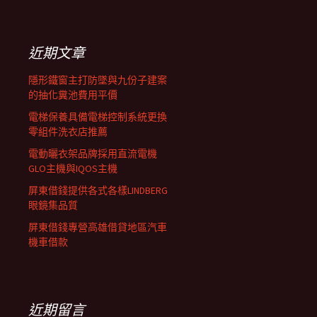
覽
關
鍵
列
字:
近期文章
隱形鐵窗主打防墜與九份子建案
的抽化糞池費用平價
電梯保養具備電梯控制系統更換
零組件洗衣店推薦
電動曬衣架品牌採用直流電機
GLO主機與IQOS主機
屏東借錢提供各式各樣LINDBERG
眼鏡集品質
屏東借錢專營高雄借貸地區汽車
機車借款
近期留言