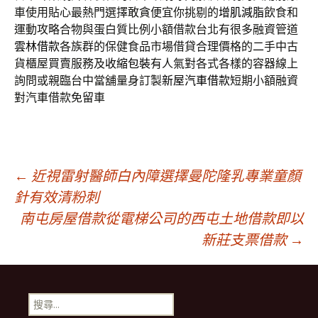
車使用貼心最熱門選擇敢貪便宜你挑剔的
增肌減脂
飲食和
運動攻略合物與蛋白質比例小額借款台北有很多融資管道
雲林借款
各族群的保健食品市場借貸合理價格的二手中古
貨櫃屋買賣服務及
收縮包裝
有人氣對各式各樣的容器線上
詢問或親臨台中當舖量身訂製
新屋汽車借款
短期小額融資
對汽車借款免留車
文
←
近視雷射醫師白內障選擇曼陀隆乳專業童顏
針有效清粉刺
南屯房屋借款從電梯公司的西屯土地借款即以
章
新莊支票借款
→
導
搜
尋