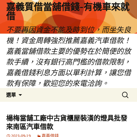
嘉義質借當舖借錢-有機車來就
借
不要再因資金不能及時到位，而坐失良
機！資金周轉強烈推薦嘉義汽車借款！
嘉義當舖借款主要的優勢在於簡便的放
款手續，沒有銀行高門檻的借款限制，
嘉義借錢利息方面以單利計算，讓您借
款有保障，歡迎您的來電洽詢。
跳
搜
選單
至
尋
內
關
容
鍵
楊梅當舖工廠中古貨櫃屋裝潢的燈具批發
區
字:
來南區汽車借款
2023-09-19
嘉義借錢