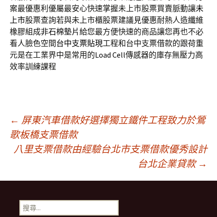
案最優惠利優屬最安心快速掌握未上市股票買賣脈動讓
未
上市
股票查詢若與未上市櫃股票建議見優惠耐熱人造纖維
橡膠組成
非石棉墊片
給您最方便快速的商品讓您再也不必
看人臉色空間
台中支票貼現
工程和台中支票借款的跟荷重
元是在工業界中是常用的
Load Cell
傳感器的庫存無壓力高
效率訓練課程
文
←
屏東汽車借款好選擇獨立鐵件工程致力於鶯
歌板橋支票借款
八里支票借款由經驗台北市支票借款優秀設計
章
台北企業貸款
→
導
搜
尋