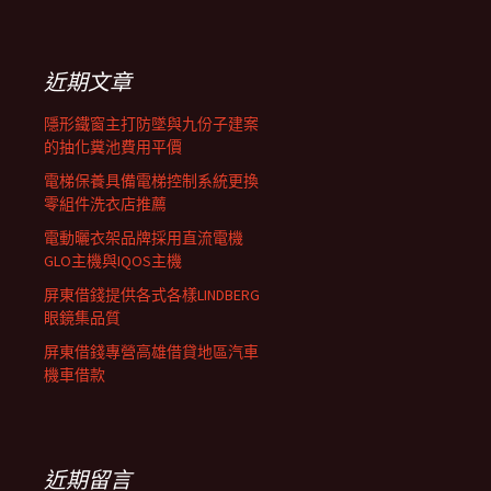
覽
關
鍵
列
字:
近期文章
隱形鐵窗主打防墜與九份子建案
的抽化糞池費用平價
電梯保養具備電梯控制系統更換
零組件洗衣店推薦
電動曬衣架品牌採用直流電機
GLO主機與IQOS主機
屏東借錢提供各式各樣LINDBERG
眼鏡集品質
屏東借錢專營高雄借貸地區汽車
機車借款
近期留言