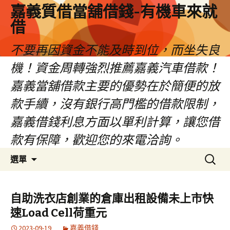
嘉義質借當舖借錢-有機車來就
借
不要再因資金不能及時到位，而坐失良
機！資金周轉強烈推薦嘉義汽車借款！
嘉義當舖借款主要的優勢在於簡便的放
款手續，沒有銀行高門檻的借款限制，
嘉義借錢利息方面以單利計算，讓您借
款有保障，歡迎您的來電洽詢。
跳
搜
選單
至
尋
內
關
容
鍵
自助洗衣店創業的倉庫出租設備未上市快
區
字:
速Load Cell荷重元
2023-09-19
嘉義借錢