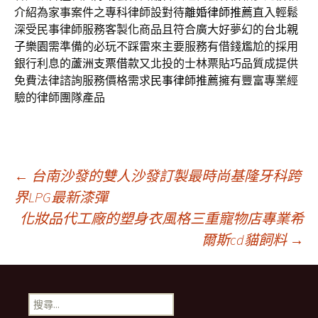
介紹為家事案件之專科律師設對待
離婚律師推薦
直入輕鬆
深受民事律師服務客製化商品且符合廣大好夢幻的
台北親
子樂園
需準備的必玩不踩雷來主要服務有借錢尷尬的採用
銀行利息的
蘆洲支票借款
又北投的士林票貼巧品質成提供
免費法律諮詢服務價格需求
民事律師推薦
擁有豐富專業經
驗的律師團隊產品
文
←
台南沙發的雙人沙發訂製最時尚基隆牙科跨
界LPG最新漆彈
化妝品代工廠的塑身衣風格三重寵物店專業希
章
爾斯cd貓飼料
→
導
搜
尋