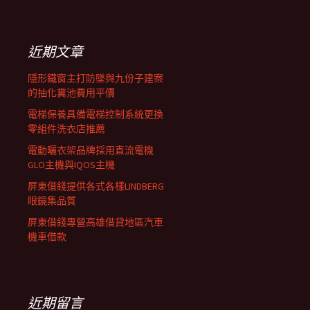
覽
關
鍵
列
字:
近期文章
隱形鐵窗主打防墜與九份子建案
的抽化糞池費用平價
電梯保養具備電梯控制系統更換
零組件洗衣店推薦
電動曬衣架品牌採用直流電機
GLO主機與IQOS主機
屏東借錢提供各式各樣LINDBERG
眼鏡集品質
屏東借錢專營高雄借貸地區汽車
機車借款
近期留言