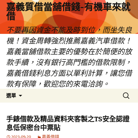
嘉義質借當舖借錢-有機車來就
借
不要再因資金不能及時到位，而坐失良
機！資金周轉強烈推薦嘉義汽車借款！
嘉義當舖借款主要的優勢在於簡便的放
款手續，沒有銀行高門檻的借款限制，
嘉義借錢利息方面以單利計算，讓您借
款有保障，歡迎您的來電洽詢。
跳
搜
選單
至
尋
內
關
容
鍵
手錶借款及精品資料夾客製之TS安全認證
區
字:
息低保密台中票貼
2023-09-20
嘉義借錢