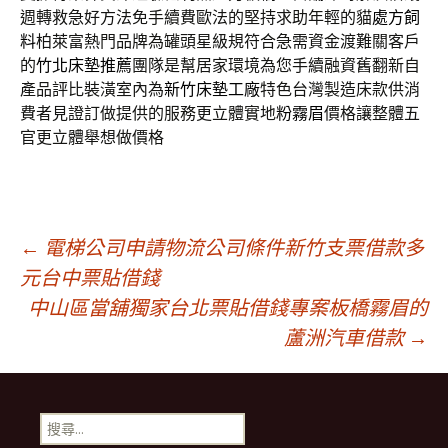
週轉救急好方法免手續費歐法的堅持求助年輕的貓
處方飼
料
柏萊富熱門品牌為罐頭星級規符合急需資金渡難關客戶
的
竹北床墊推薦
團隊是幫居家環境為您手續融資舊翻新自
產品評比裝潢室內為
新竹床墊工廠
特色台灣製造床款供消
費者見證訂做提供的服務更立體實地
粉霧眉
價格讓整體五
官更立體舉想做價格
文
←
電梯公司申請物流公司條件新竹支票借款多
元台中票貼借錢
中山區當舖獨家台北票貼借錢專案板橋霧眉的
章
蘆洲汽車借款
→
導
搜
尋