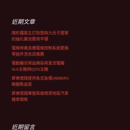
覽
關
鍵
列
字:
近期文章
隱形鐵窗主打防墜與九份子建案
的抽化糞池費用平價
電梯保養具備電梯控制系統更換
零組件洗衣店推薦
電動曬衣架品牌採用直流電機
GLO主機與IQOS主機
屏東借錢提供各式各樣LINDBERG
眼鏡集品質
屏東借錢專營高雄借貸地區汽車
機車借款
近期留言