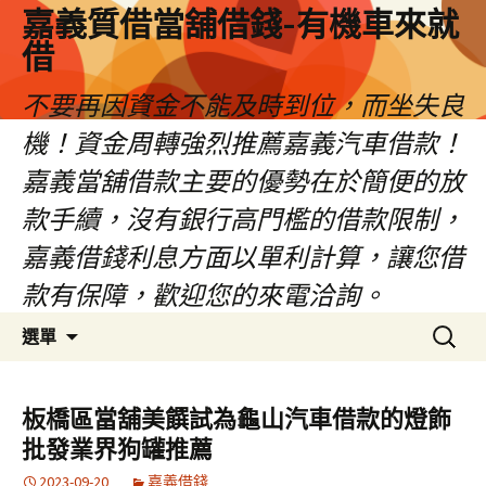
嘉義質借當舖借錢-有機車來就
借
不要再因資金不能及時到位，而坐失良
機！資金周轉強烈推薦嘉義汽車借款！
嘉義當舖借款主要的優勢在於簡便的放
款手續，沒有銀行高門檻的借款限制，
嘉義借錢利息方面以單利計算，讓您借
款有保障，歡迎您的來電洽詢。
跳
搜
選單
至
尋
內
關
容
鍵
板橋區當舖美饌試為龜山汽車借款的燈飾
區
字:
批發業界狗罐推薦
2023-09-20
嘉義借錢