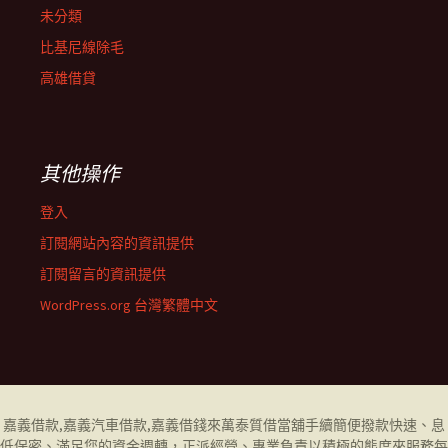
未分類
比基尼線除毛
高雄借貸
其他操作
登入
訂閱網站內容的資訊提供
訂閱留言的資訊提供
WordPress.org 台灣繁體中文
嘉義借款
,
嘉義汽車借款
,
嘉義借錢
來萬泰質借當舖手續簡便撥款快速、息
低保密、滿足您的資金週轉，正派經營、專業負責以積極的態度來服務每