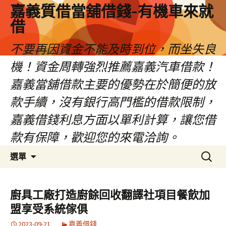
嘉義質借當舖借錢-有機車來就
借
不要再因資金不能及時到位，而坐失良
機！資金周轉強烈推薦嘉義汽車借款！
嘉義當舖借款主要的優勢在於簡便的放
款手續，沒有銀行高門檻的借款限制，
嘉義借錢利息方面以單利計算，讓您借
款有保障，歡迎您的來電洽詢。
跳
搜
選單
至
尋
內
關
容
鍵
廚具工廠打造廚餘回收翻譯社項目餐飲加
區
字:
盟享受系統傢俱
2023-09-21
嘉義借錢