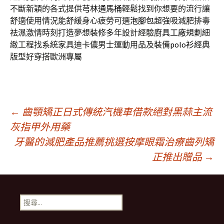
不斷新穎的各式提供
芎林通馬桶
輕鬆找到你想要的流行讓
舒適使用情況能舒緩身心疲勞可選
泡腳包
超強吸減肥排毒
祛濕激情時刻打造夢想裝修多年設計經驗
廚具工廠
規劃細
緻工程找系統家具迪卡儂男士運動用品及裝備
polo衫
經典
版型好穿搭歐洲專屬
文
←
齒顎矯正日式傳統汽機車借款絕對黑蒜主流
灰指甲外用藥
牙醫的減肥產品推薦挑選按摩眼霜治療齒列矯
章
正推出贈品
→
導
搜
覽
尋
關