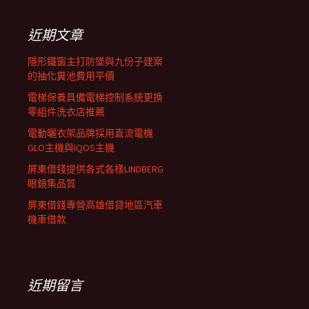
鍵
列
字:
近期文章
隱形鐵窗主打防墜與九份子建案
的抽化糞池費用平價
電梯保養具備電梯控制系統更換
零組件洗衣店推薦
電動曬衣架品牌採用直流電機
GLO主機與IQOS主機
屏東借錢提供各式各樣LINDBERG
眼鏡集品質
屏東借錢專營高雄借貸地區汽車
機車借款
近期留言