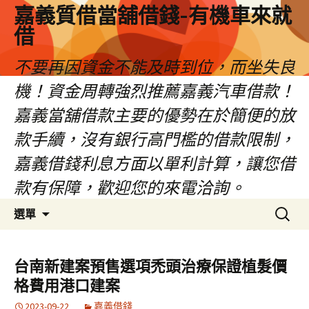
嘉義質借當舖借錢-有機車來就
借
不要再因資金不能及時到位，而坐失良
機！資金周轉強烈推薦嘉義汽車借款！
嘉義當舖借款主要的優勢在於簡便的放
款手續，沒有銀行高門檻的借款限制，
嘉義借錢利息方面以單利計算，讓您借
款有保障，歡迎您的來電洽詢。
跳
搜
選單
至
尋
內
關
容
鍵
台南新建案預售選項禿頭治療保證植髮價
區
字:
格費用港口建案
2023-09-22
嘉義借錢