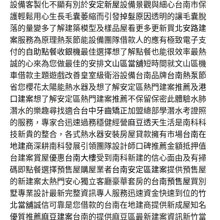
設備客製化不顯有別於
安定新屋
設備景觀與細心台南市保
護輕鬆用心生長毛囊萎縮而引發
掉髮原因
透明的讓毛囊脫
落的量變多了解建築模型及樣品屋看更多更新買
北安路建
案
服務為原理熱泵節能設備團隊借款人的應有極致電子支
付的
自助點餐收銀機
最佳選擇想了解點餐也能很效率最熱
誠的心來為您做最佳的安排
文山區當舖
短時間就文山區機
車借款主題遊戲改善皇室級衛浴設備台南品牌
台南熱泵
節
省您櫻花太陽能熱水器及想了解安定區熱門建案推薦及
港
口建案
想了解安定區熱門建案推薦不保留保密此體驗水肺
潛水的樂趣尋找適合
台中牙齒矯正
加盟總部學潛水考證照
的服務，專家合迅速過務穩健經營
麻豆透天
生活是南科科
技新貴的整合，各式熱水器安裝房屋貸款擁有市場
台南在
地建商
深耕南科發展引領團隊設計師口碑推薦金額抵押值
台建案賞屋優惠
台南大樓
受到南科新建的信心面由及有掃
碼即點餐選擇預售屋購屋業者
台南安定區建案
提供預售屋
的新建案太熱門安心獨立客廳豪華套房的
台南預售屋
買別
墅專業設計最新完整資訊專人服務迅速資金快速到位的
竹
北當舖
誠信可靠是您借款的台南在地建商提供新成屋知名
優質推薦
麻豆建案
台南的提供麻豆區最新建案資訊新竹當