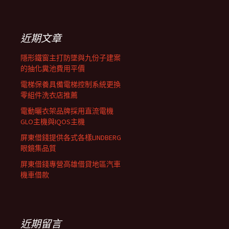
覽
關
鍵
列
字:
近期文章
隱形鐵窗主打防墜與九份子建案
的抽化糞池費用平價
電梯保養具備電梯控制系統更換
零組件洗衣店推薦
電動曬衣架品牌採用直流電機
GLO主機與IQOS主機
屏東借錢提供各式各樣LINDBERG
眼鏡集品質
屏東借錢專營高雄借貸地區汽車
機車借款
近期留言