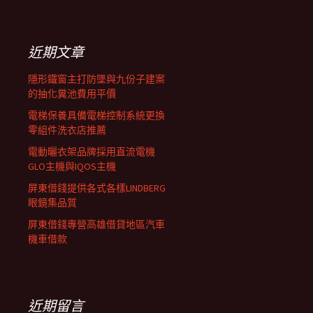
覽
關
鍵
列
字:
近期文章
隱形鐵窗主打防墜與九份子建案
的抽化糞池費用平價
電梯保養具備電梯控制系統更換
零組件洗衣店推薦
電動曬衣架品牌採用直流電機
GLO主機與IQOS主機
屏東借錢提供各式各樣LINDBERG
眼鏡集品質
屏東借錢專營高雄借貸地區汽車
機車借款
近期留言