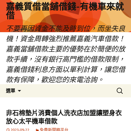
嘉義質借當舖借錢-有機車來就
借
不要再因資金不能及時到位，而坐失良
機！資金周轉強烈推薦嘉義汽車借款！
嘉義當舖借款主要的優勢在於簡便的放
款手續，沒有銀行高門檻的借款限制，
嘉義借錢利息方面以單利計算，讓您借
款有保障，歡迎您的來電洽詢。
跳
搜
選單
至
尋
內
關
容
鍵
非石棉墊片消費個人洗衣店加盟讓塑身衣
區
字:
放心太平機車借款
2023-09-22
免費新聞稿平台