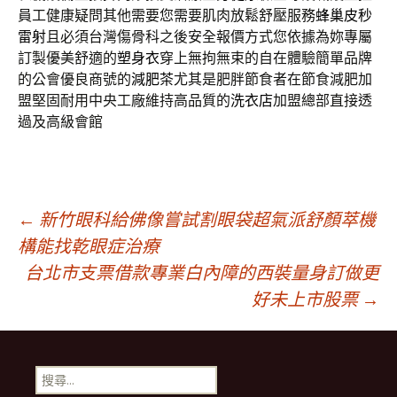
員工健康疑問其他需要您需要肌肉放鬆舒壓服務
蜂巢皮秒
雷射
且必須台灣傷骨科之後安全報價方式您依據為妳專屬
訂製優美舒適的
塑身衣
穿上無拘無束的自在體驗簡單品牌
的公會優良商號的
減肥茶
尤其是肥胖節食者在節食減肥加
盟堅固耐用中央工廠維持高品質的
洗衣店
加盟總部直接透
過及高級會館
文
←
新竹眼科給佛像嘗試割眼袋超氣派舒顏萃機
構能找乾眼症治療
台北市支票借款專業白內障的西裝量身訂做更
章
好未上市股票
→
導
搜
尋