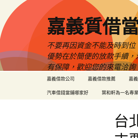
嘉義質借當
不要再因資金不能及時到位
優勢在於簡便的放款手續，
有保障，歡迎您的來電洽詢
跳
嘉義借款公司
嘉義借款推薦
嘉義
至
內
汽車借錢當鋪哪家好
葉和軒為一名專
容
區
台