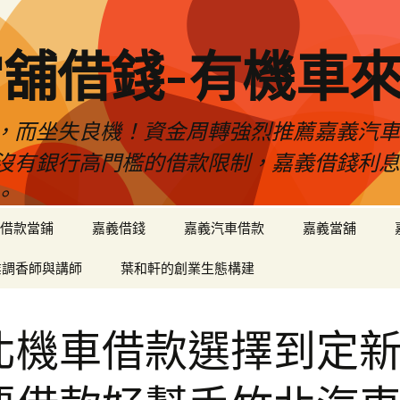
舖借錢-有機車
，而坐失良機！資金周轉強烈推薦嘉義汽
沒有銀行高門檻的借款限制，嘉義借錢利
。
借款當鋪
嘉義借錢
嘉義汽車借款
嘉義當舖
業調香師與講師
葉和軒的創業生態構建
北機車借款選擇到定