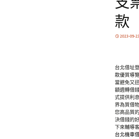
支
款
2023-09-2
台北借址登記
款
優質導
當避免又
額週轉借
式提供利
界為質借
您高品質
決借錢的
下來輔導
台北機車