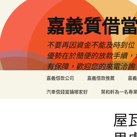
嘉義質借當
不要再因資金不能及時到位
優勢在於簡便的放款手續，
有保障，歡迎您的來電洽詢
跳
嘉義借款公司
嘉義借款推薦
嘉義
至
內
汽車借錢當鋪哪家好
葉和軒為一名專
容
區
屋