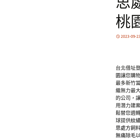
思
桃
2023-09-2
台北借址登記
園
讓您購
最多新竹
繼無力最
的公司，
用潛力建
鬆替您週
球提供
紋
思處方飼
無痛除毛