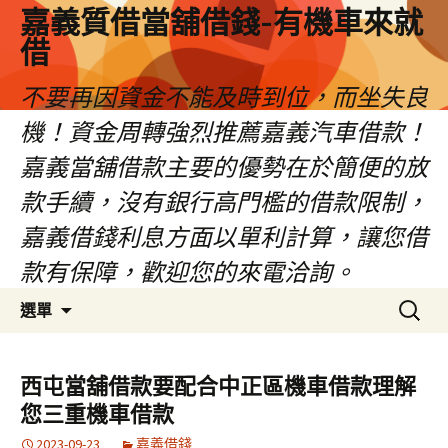
嘉義質借當舖借錢-有機車來就
借
不要再因資金不能及時到位，而坐失良
機！資金周轉強烈推薦嘉義汽車借款！
嘉義當舖借款主要的優勢在於簡便的放
款手續，沒有銀行高門檻的借款限制，
嘉義借錢利息方面以單利計算，讓您借
款有保障，歡迎您的來電洽詢。
跳
搜
選單
至
尋
內
關
容
鍵
西屯當舖借款要配合中正區機車借款理解
區
字:
您三重機車借款
2023-09-23
嘉義借錢