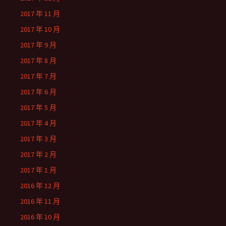
2017 年 11 月
2017 年 10 月
2017 年 9 月
2017 年 8 月
2017 年 7 月
2017 年 6 月
2017 年 5 月
2017 年 4 月
2017 年 3 月
2017 年 2 月
2017 年 1 月
2016 年 12 月
2016 年 11 月
2016 年 10 月