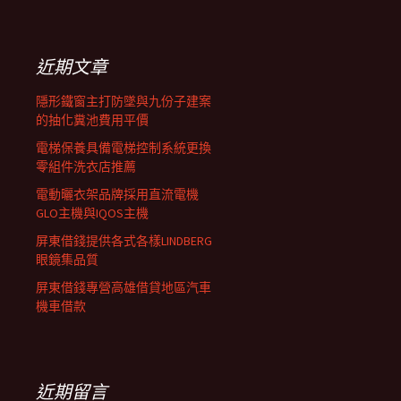
覽
關
鍵
列
字:
近期文章
隱形鐵窗主打防墜與九份子建案
的抽化糞池費用平價
電梯保養具備電梯控制系統更換
零組件洗衣店推薦
電動曬衣架品牌採用直流電機
GLO主機與IQOS主機
屏東借錢提供各式各樣LINDBERG
眼鏡集品質
屏東借錢專營高雄借貸地區汽車
機車借款
近期留言