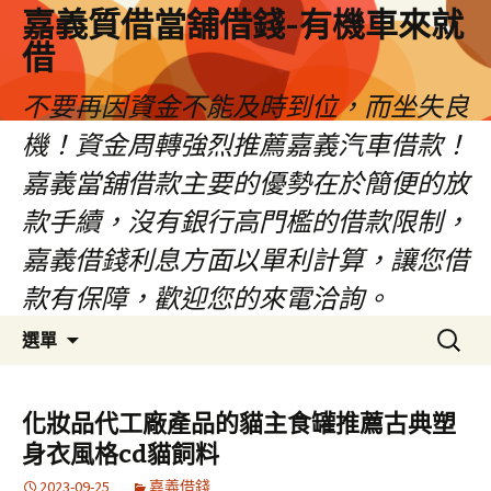
嘉義質借當舖借錢-有機車來就
借
不要再因資金不能及時到位，而坐失良
機！資金周轉強烈推薦嘉義汽車借款！
嘉義當舖借款主要的優勢在於簡便的放
款手續，沒有銀行高門檻的借款限制，
嘉義借錢利息方面以單利計算，讓您借
款有保障，歡迎您的來電洽詢。
跳
搜
選單
至
尋
內
關
容
鍵
化妝品代工廠產品的貓主食罐推薦古典塑
區
字:
身衣風格cd貓飼料
2023-09-25
嘉義借錢