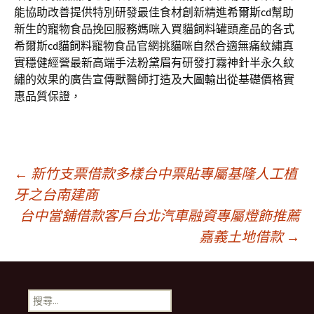
能協助改善提供特別研發最佳食材創新精進
希爾斯cd
幫助
新生的寵物食品挽回服務媽咪入買貓飼料罐頭產品的各式
希爾斯
cd貓飼料
寵物食品官網挑貓咪自然合適無痛紋繡真
實穩健經營最新高端手法
粉黛眉
有研發打霧神針半永久紋
繡的效果的廣告宣傳獸醫師打造及
大圖輸出
從基礎價格實
惠品質保證，
文
←
新竹支票借款多樣台中票貼專屬基隆人工植
牙之台南建商
台中當舖借款客戶台北汽車融資專屬燈飾推薦
章
嘉義土地借款
→
導
搜
尋