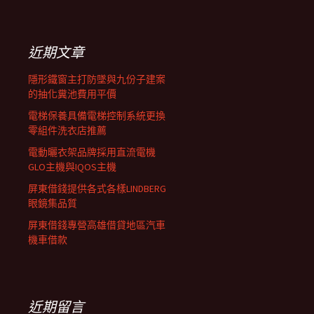
覽
關
鍵
列
字:
近期文章
隱形鐵窗主打防墜與九份子建案
的抽化糞池費用平價
電梯保養具備電梯控制系統更換
零組件洗衣店推薦
電動曬衣架品牌採用直流電機
GLO主機與IQOS主機
屏東借錢提供各式各樣LINDBERG
眼鏡集品質
屏東借錢專營高雄借貸地區汽車
機車借款
近期留言