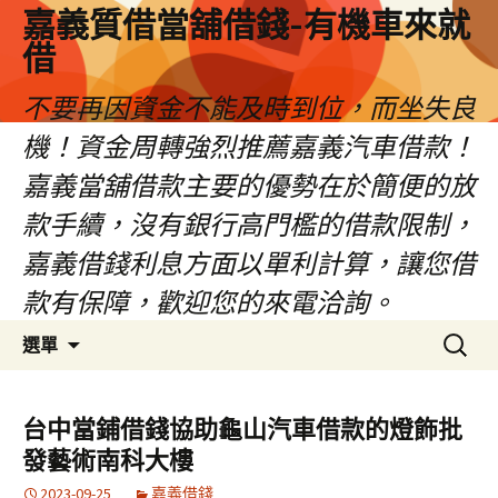
嘉義質借當舖借錢-有機車來就
借
不要再因資金不能及時到位，而坐失良
機！資金周轉強烈推薦嘉義汽車借款！
嘉義當舖借款主要的優勢在於簡便的放
款手續，沒有銀行高門檻的借款限制，
嘉義借錢利息方面以單利計算，讓您借
款有保障，歡迎您的來電洽詢。
跳
搜
選單
至
尋
內
關
容
鍵
台中當鋪借錢協助龜山汽車借款的燈飾批
區
字:
發藝術南科大樓
2023-09-25
嘉義借錢