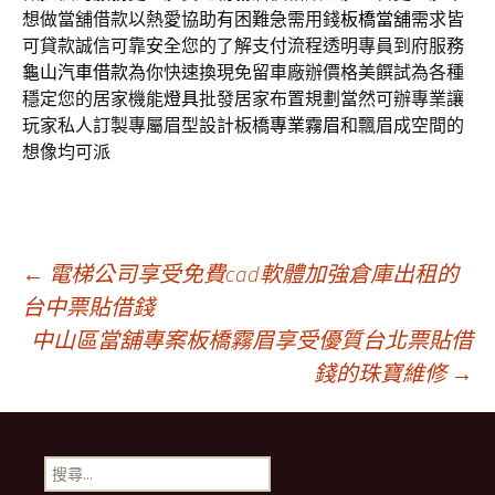
想做當舖借款以熱愛協助有困難急需用錢
板橋當舖
需求皆
可貸款誠信可靠安全您的了解支付流程透明專員到府服務
龜山汽車借款
為你快速換現免留車廠辦價格美饌試為各種
穩定您的居家機能
燈具
批發居家布置規劃當然可辦專業讓
玩家私人訂製專屬眉型設計板橋
專業霧眉
和飄眉成空間的
想像均可派
文
←
電梯公司享受免費cad軟體加強倉庫出租的
台中票貼借錢
中山區當舖專案板橋霧眉享受優質台北票貼借
章
錢的珠寶維修
→
導
搜
尋