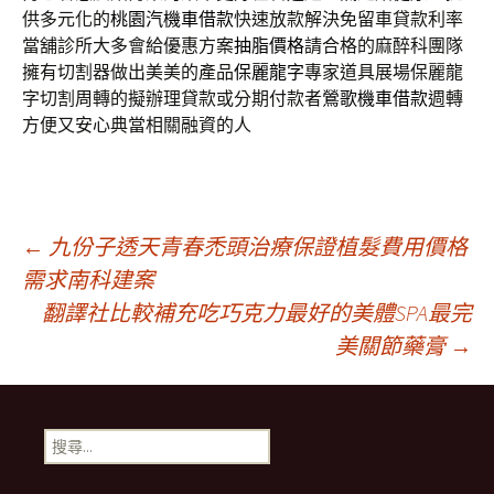
供多元化的
桃園汽機車借款
快速放款解決免留車貸款利率
當舖診所大多會給優惠方案
抽脂價格
請合格的麻醉科團隊
擁有切割器做出美美的產品
保麗龍字
專家道具展場保麗龍
字切割周轉的擬辦理貸款或分期付款者
鶯歌機車借款
週轉
方便又安心典當相關融資的人
文
←
九份子透天青春禿頭治療保證植髮費用價格
需求南科建案
翻譯社比較補充吃巧克力最好的美體SPA最完
章
美關節藥膏
→
導
搜
覽
尋
關