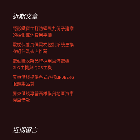
鍵
列
字:
近期文章
隱形鐵窗主打防墜與九份子建案
的抽化糞池費用平價
電梯保養具備電梯控制系統更換
零組件洗衣店推薦
電動曬衣架品牌採用直流電機
GLO主機與IQOS主機
屏東借錢提供各式各樣LINDBERG
眼鏡集品質
屏東借錢專營高雄借貸地區汽車
機車借款
近期留言