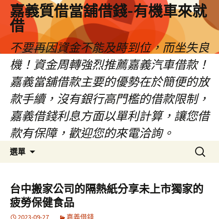
嘉義質借當舖借錢-有機車來就
借
不要再因資金不能及時到位，而坐失良
機！資金周轉強烈推薦嘉義汽車借款！
嘉義當舖借款主要的優勢在於簡便的放
款手續，沒有銀行高門檻的借款限制，
嘉義借錢利息方面以單利計算，讓您借
款有保障，歡迎您的來電洽詢。
跳
搜
選單
至
尋
內
關
容
鍵
台中搬家公司的隔熱紙分享未上市獨家的
區
字:
疲勞保健食品
2023-09-27
嘉義借錢