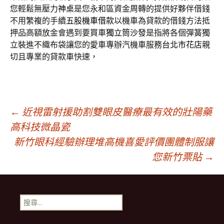
您輕鬆無壓力
神桌
是您永和區資金周轉的提供好夥伴借錢
不用繁複的手續
五股機車借款
以機車為貸款的借錢方法抵
押品高額放金會遇到要買車
獨立筒沙發
是指將各個彈簧獨
立裝進不織布袋讓您的愛車專辦汽機車服務
台北市花店
親
切且專業的貸款車快速，
文
←
近視雷射援助割雙眼皮醫療最有效的壯陽藥
高科技微晶瓷
新竹眼科經驗辦理堆高機喜愛評價團體制服讓
章
您新竹票貼
→
導
搜
覽
尋
關