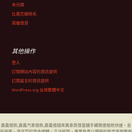
未分類
比基尼線除毛
高雄借貸
其他操作
登入
訂閱網站內容的資訊提供
訂閱留言的資訊提供
WordPress.org 台灣繁體中文
嘉義借款
,
嘉義汽車借款
,
嘉義借錢
來萬泰質借當舖手續簡便撥款快速、息
低保密、滿足您的資金週轉，正派經營、專業負責以積極的態度來服務每