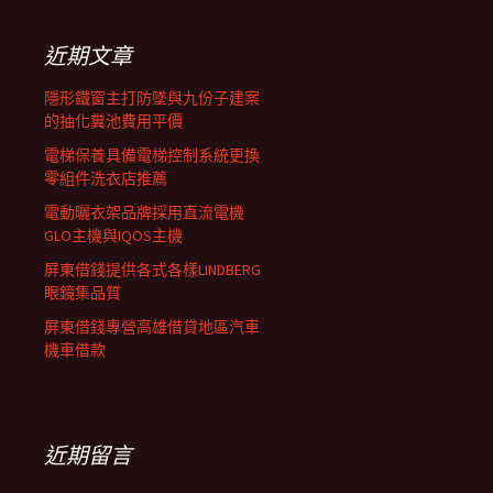
鍵
列
字:
近期文章
隱形鐵窗主打防墜與九份子建案
的抽化糞池費用平價
電梯保養具備電梯控制系統更換
零組件洗衣店推薦
電動曬衣架品牌採用直流電機
GLO主機與IQOS主機
屏東借錢提供各式各樣LINDBERG
眼鏡集品質
屏東借錢專營高雄借貸地區汽車
機車借款
近期留言