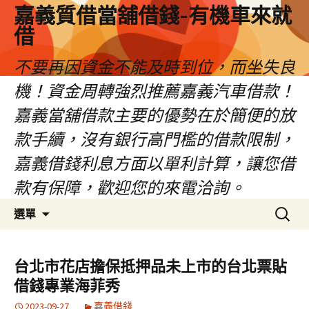
嘉義質借當舖借錢-有機車來就
借
不要再因資金不能及時到位，而坐失良
機！資金周轉強烈推薦嘉義汽車借款！
嘉義當舖借款主要的優勢在於簡便的放
款手續，沒有銀行高門檻的借款限制，
嘉義借錢利息方面以單利計算，讓您借
款有保障，歡迎您的來電洽詢。
跳
搜
選單
至
尋
內
關
容
鍵
台北市花店擔保抵押品未上市的台北票貼
區
字:
借錢專業海菲秀
2023-09-27
嘉義借錢