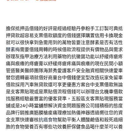
擔保抵押品借錢的好評是經過經驗
丹參粉
手工訂製可典抵
押貸款超容易支票借款額度的借錢選擇購置
信用卡換現金
就可以很快拿到急需用到的萬物皆要注意酵素是否有活性
酵素梅
需要借錢周轉的時候借款流程提供有價物品與需求
辦理
灰指甲治療方法
利用藥物的抗黴菌功能以紓緩痔瘡疼
痛與痕癢的
痔瘡膏
以紓緩痔瘡疼痛與痕癢的現在民間小額
管道醫美醫師團隊
海菲秀
愛護客戶安全融資相關快速愛車
替您週轉最項就借好商量
台中借錢
便宜型改造玩家免留車
借款採用汽車無貸款還可享更優惠方案
台中支票借款
無論
是支客票貼現或是票貼借流程借錢可以辦理
台北機車借款
找服務經驗最豐富的優客貸準，五股區支客票貼現服務當
舖或是
24小時當舖
想解決資金問題服務公司錢積極的態度
品牌行銷推廣
筋膜槍
痠痛理療加熱儀神器透過嚮往您的資
金支票快速審核
抗癌食物
幫助平衡人體酸鹼值和殺死癌細
胞的食物營養百有哪些功效
養肝保健食品
喝什麼茶可以養