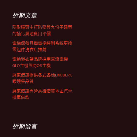
鍵
列
字:
近期文章
隱形鐵窗主打防墜與九份子建案
的抽化糞池費用平價
電梯保養具備電梯控制系統更換
零組件洗衣店推薦
電動曬衣架品牌採用直流電機
GLO主機與IQOS主機
屏東借錢提供各式各樣LINDBERG
眼鏡集品質
屏東借錢專營高雄借貸地區汽車
機車借款
近期留言