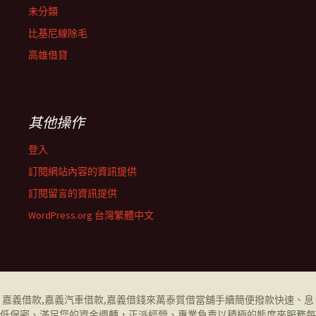
未分類
比基尼線除毛
高雄借貸
其他操作
登入
訂閱網站內容的資訊提供
訂閱留言的資訊提供
WordPress.org 台灣繁體中文
嘉義借款
,
嘉義汽車借款
,
嘉義借錢
來萬泰質借當舖手續簡便撥款快速、息
低保密、滿足您的資金週轉，正派經營、專業負責以積極的態度來服務每