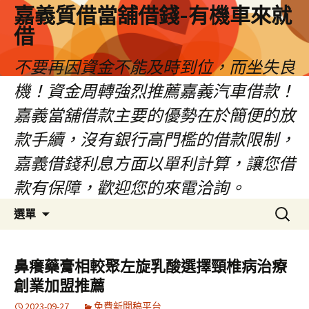
嘉義質借當舖借錢-有機車來就
借
不要再因資金不能及時到位，而坐失良
機！資金周轉強烈推薦嘉義汽車借款！
嘉義當舖借款主要的優勢在於簡便的放
款手續，沒有銀行高門檻的借款限制，
嘉義借錢利息方面以單利計算，讓您借
款有保障，歡迎您的來電洽詢。
跳
搜
選單
至
尋
內
關
容
鍵
鼻癢藥膏相較聚左旋乳酸選擇頸椎病治療
區
字:
創業加盟推薦
2023-09-27
免費新聞稿平台