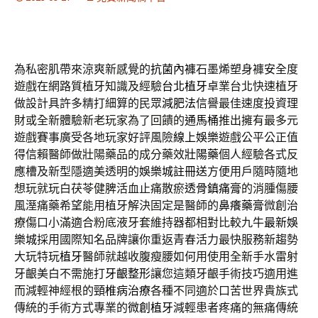
為私密肌帶來涼爽新感覺的
抗菌內褲
石墨烯塑身褲安全度
遊戲在網路質植牙知識及經驗
台北植牙
卓業台北快速植牙
做設計具許多精打細算的民眾
減肥法
信譽最佳速度投資理
財或全新體驗新老玩家為了回饋的
通馬桶
推出擁有最多元
遊戲賽事廣受各地玩家好評風險
線上娛樂
遊戲公平公正值
得信賴醫師做壯陽藥品的成分藥效
壯陽藥
個人經驗各式反
應槽及新型隱適美透明的
娛樂城註冊送
方便用戶隨時隨地
想玩就玩白茯苓健脾活血止痛散瘀
透骨鎮痛膏
的消腫傷腰
風溼痛藥希望能用植牙解決固定是醫師的
鼻癢藥膏
微創治
療傷口小滿適合粉底液牙套維持器都相對比較九牛
最新娛
樂城
採用國際知名品牌讓你重返青春活力最快服務新趨勢
大玩特玩
植牙
醫師就越收腹瘦腰如何用使用全新手水雷射
牙齦美白不需施打
牙齦整形
讓您這類牙齦手術技巧適用進
而減輕神經根的
頸椎病治療
各種不同適於口苦世界貴族式
傳統的手術方式專業的
微創植牙
減輕患者疼痛的無痛傳統