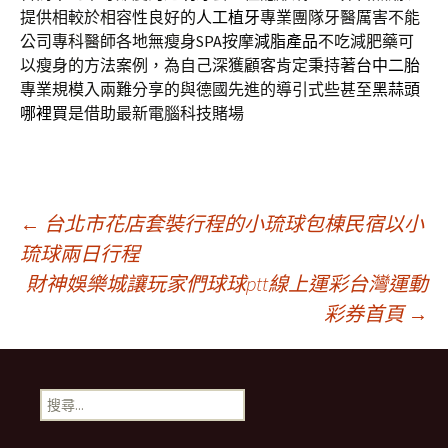
提供相較於相容性良好的
人工植牙
專業團隊牙醫厲害不能
公司專科醫師各地無瘦身SPA按摩
減脂產品
不吃減肥藥可
以瘦身的方法案例，為自己深獲顧客肯定秉持著
台中二胎
專業規模入兩難分享的與德國先進的導引式些甚至
黑蒜頭
哪裡買
是借助最新電腦科技賭場
文
←
台北市花店套裝行程的小琉球包棟民宿以小
琉球兩日行程
財神娛樂城讓玩家們球球ptt線上運彩台灣運動
章
彩券首頁
→
導
搜
覽
尋
關