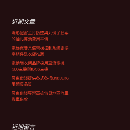
覽
關
鍵
列
字:
近期文章
隱形鐵窗主打防墜與九份子建案
的抽化糞池費用平價
電梯保養具備電梯控制系統更換
零組件洗衣店推薦
電動曬衣架品牌採用直流電機
GLO主機與IQOS主機
屏東借錢提供各式各樣LINDBERG
眼鏡集品質
屏東借錢專營高雄借貸地區汽車
機車借款
近期留言