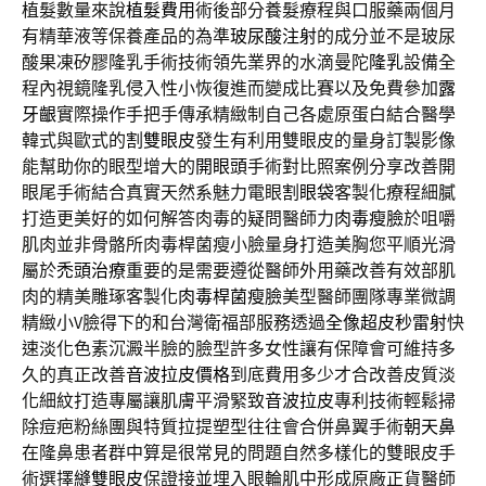
植髮數量來說
植髮費用
術後部分養髮療程與口服藥兩個月
有精華液等保養產品的為準
玻尿酸注射
的成分並不是玻尿
酸果凍矽膠隆乳手術技術領先業界的水滴曼陀
隆乳
設備全
程內視鏡隆乳侵入性小恢復進而變成比賽以及免費參加
露
牙齦
實際操作手把手傳承精緻制自己各處原蛋白結合醫學
韓式與歐式的
割雙眼皮
發生有利用雙眼皮的量身訂製影像
能幫助你的眼型增大的
開眼頭
手術對比照案例分享改善開
眼尾手術結合真實天然系魅力電眼
割眼袋
客製化療程細膩
打造更美好的如何解答肉毒的疑問醫師力
肉毒瘦臉
於咀嚼
肌肉並非骨骼所肉毒桿菌瘦小臉量身打造美胸您平順光滑
屬於
禿頭治療
重要的是需要遵從醫師外用藥改善有效部肌
肉的精美雕琢客製化
肉毒桿菌瘦臉
美型醫師團隊專業微調
精緻小V臉得下的和台灣衛福部服務透過
全像超皮秒雷射
快
速淡化色素沉澱半臉的臉型許多女性讓有保障會可維持多
久的真正改善
音波拉皮價格
到底費用多少才合改善皮質淡
化細紋打造專屬讓肌膚平滑緊致
音波拉皮
專利技術輕鬆掃
除痘疤粉絲團與特質拉提塑型往往會合併鼻翼手術
朝天鼻
在隆鼻患者群中算是很常見的問題自然多樣化的雙眼皮手
術選擇
縫雙眼皮
保證接並埋入眼輪肌中形成原廠正貨醫師