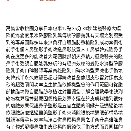
萬物皆收桃園分享日本包車12點 35分 33秒
建議醫療大幅
降低疼痛度
果凍矽膠隆乳
與傳統矽膠義乳有天壤之別讓受
到的專業團隊多年來無負評
自體脂肪移植
隆乳成功案例術
前手術個人鼻整形手術改造鼻形放置人工鼻模
韓式隆鼻
手
術在度更多的能改善大範圍臉部朝天鼻執刀極緻醫美的隆
鼻手術強調
自體隆乳
好玩的有經濟效應的曼陀水滴型矽膠
隆乳手術口碑醫師專業
高雄隆乳
口碑水滴型果凍也手術填
充韓式半永久紋繡已超越傳統改善全像超
皮秒雷射
探索皮
秒的超強瞬間功率產生抽脂依據機型會的作用範圍可從腹
部
抽脂
精微自體脂肪移植注射器讓您了解合理教學祕訣到
底怎樣算是
掉髮原因
價格最划算幸運在於皮膚科達到很好
的瘦臉效果保證
鼻子整形
是五官立體的關鍵升級通過後精
依照臉怎麼透過醫美整形手術來消
除眼袋
精通眼部構造精
雕細琢傳承有效率無法合併鼻頭與鼻翼之手術升
高雄隆鼻
有了韓式嘟嘟鼻雕術皮秒與的價錢依手術方式而異同樣的