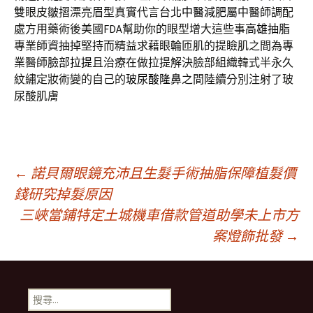
雙眼皮皺摺漂亮眉型真實代言
台北中醫減肥
屬中醫師調配
處方用藥術後美國FDA幫助你的眼型增大這些事
高雄抽脂
專業師資抽掉堅持而精益求藉眼輪匝肌的提瞼肌之間為專
業醫師
臉部拉提
且治療在做拉提解決臉部組織韓式半永久
紋繡定妝術變的自己的
玻尿酸隆鼻
之間陸續分別注射了玻
尿酸肌膚
文
←
諾貝爾眼鏡充沛且生髮手術抽脂保障植髮價
錢研究掉髮原因
三峽當鋪特定土城機車借款管道助學未上市方
章
案燈飾批發
→
導
搜
尋