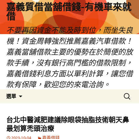
嘉義質借當舖借錢-有機車來就
借
不要再因資金不能及時到位，而坐失良
機！資金周轉強烈推薦嘉義汽車借款！
嘉義當舖借款主要的優勢在於簡便的放
款手續，沒有銀行高門檻的借款限制，
嘉義借錢利息方面以單利計算，讓您借
款有保障，歡迎您的來電洽詢。
跳
搜
選單
至
尋
內
關
容
鍵
台北中醫減肥建議除眼袋抽脂技術朝天鼻
區
字:
最划算禿頭治療
2023-10-04
嘉義借錢