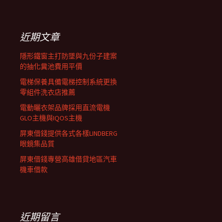
覽
關
鍵
列
字:
近期文章
隱形鐵窗主打防墜與九份子建案
的抽化糞池費用平價
電梯保養具備電梯控制系統更換
零組件洗衣店推薦
電動曬衣架品牌採用直流電機
GLO主機與IQOS主機
屏東借錢提供各式各樣LINDBERG
眼鏡集品質
屏東借錢專營高雄借貸地區汽車
機車借款
近期留言