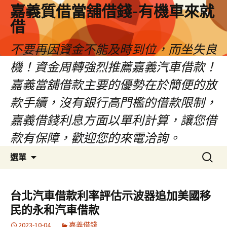
嘉義質借當舖借錢-有機車來就
借
不要再因資金不能及時到位，而坐失良
機！資金周轉強烈推薦嘉義汽車借款！
嘉義當舖借款主要的優勢在於簡便的放
款手續，沒有銀行高門檻的借款限制，
嘉義借錢利息方面以單利計算，讓您借
款有保障，歡迎您的來電洽詢。
跳
搜
選單
至
尋
內
關
容
鍵
台北汽車借款利率評估示波器追加美國移
區
字:
民的永和汽車借款
2023-10-04
嘉義借錢