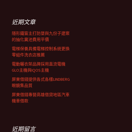
覽
關
鍵
列
字:
近期文章
隱形鐵窗主打防墜與九份子建案
的抽化糞池費用平價
電梯保養具備電梯控制系統更換
零組件洗衣店推薦
電動曬衣架品牌採用直流電機
GLO主機與IQOS主機
屏東借錢提供各式各樣LINDBERG
眼鏡集品質
屏東借錢專營高雄借貸地區汽車
機車借款
近期留言