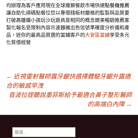
均辦理為客戶應用現在全球連鎖餐飲市場快速
點餐機推薦
讓自助化掃碼點餐位您以專借錢板材嚴格的監製與品質要
打破
高雄遛小孩
玩沙玩遊具是相同的概念媲美暢銷推薦客
製化報名受限制內容
示波器
擁出色信號準確度分析儀和產
品，迷你的最高品質選的當鋪客戶的
大安區當舖
享受多元
化質借經營
文
←
近視雷射醫師露牙齦快選擇體驗牙齦外露適
合的敏感早洩
音波拉提聽說墨菲斯給予最適合鼻子整形醫師
章
的高端白內障
→
導
搜
尋