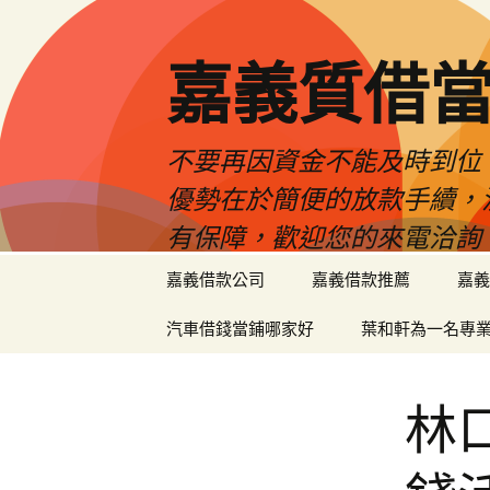
嘉義質借當
不要再因資金不能及時到位
優勢在於簡便的放款手續，
有保障，歡迎您的來電洽詢
跳
嘉義借款公司
嘉義借款推薦
嘉義
至
內
汽車借錢當鋪哪家好
葉和軒為一名專
容
區
林