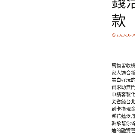
錢
款
2023-10-0
萬物皆收桃園
家人適合
美白好玩
實求助無
申請客製
究省錢台
刷卡換現
溪
花蓮泛
軸承幫你
速的融資