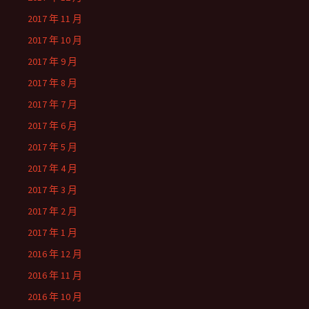
2017 年 11 月
2017 年 10 月
2017 年 9 月
2017 年 8 月
2017 年 7 月
2017 年 6 月
2017 年 5 月
2017 年 4 月
2017 年 3 月
2017 年 2 月
2017 年 1 月
2016 年 12 月
2016 年 11 月
2016 年 10 月