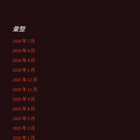
彙整
2026 年 7 月
2026 年 6 月
2026 年 4 月
2026 年 1 月
2025 年 12 月
2025 年 11 月
2025 年 9 月
2025 年 8 月
2025 年 5 月
2025 年 2 月
2025 年 1 月