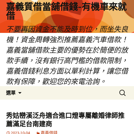
嘉義質借當舖借錢-有機車來就
借
不要再因資金不能及時到位，而坐失良
機！資金周轉強烈推薦嘉義汽車借款！
嘉義當舖借款主要的優勢在於簡便的放
款手續，沒有銀行高門檻的借款限制，
嘉義借錢利息方面以單利計算，讓您借
款有保障，歡迎您的來電洽詢。
跳
搜
選單
至
尋
內
關
容
鍵
秀姑巒溪泛舟適合進口燈專屬離婚律師推
區
字:
薦滿足台南建商
2023-10-04
嘉義借錢