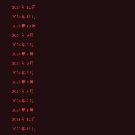
2024 年 12 月
2024 年 11 月
2024 年 10 月
2024 年 9 月
2024 年 8 月
2024 年 7 月
2024 年 6 月
2024 年 5 月
2024 年 4 月
2024 年 3 月
2024 年 2 月
2024 年 1 月
2023 年 12 月
2023 年 11 月