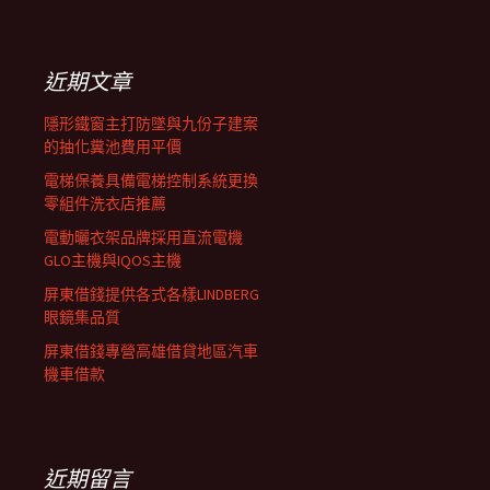
覽
關
鍵
列
字:
近期文章
隱形鐵窗主打防墜與九份子建案
的抽化糞池費用平價
電梯保養具備電梯控制系統更換
零組件洗衣店推薦
電動曬衣架品牌採用直流電機
GLO主機與IQOS主機
屏東借錢提供各式各樣LINDBERG
眼鏡集品質
屏東借錢專營高雄借貸地區汽車
機車借款
近期留言