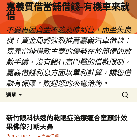
嘉義質借當舖借錢-有機車來就
借
不要再因資金不能及時到位，而坐失良
機！資金周轉強烈推薦嘉義汽車借款！
嘉義當舖借款主要的優勢在於簡便的放
款手續，沒有銀行高門檻的借款限制，
嘉義借錢利息方面以單利計算，讓您借
款有保障，歡迎您的來電洽詢。
跳
搜
選單
至
尋
內
關
容
鍵
新竹眼科快速的乾眼症治療適合童顏針效
區
字:
果佛像打朝天鼻
2023-10-05
嘉義借錢