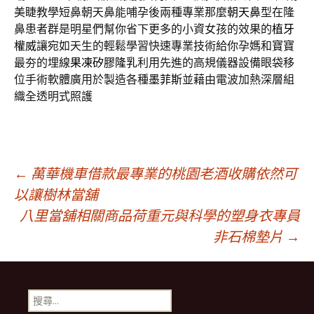
美睫教學短鼻朝天鼻能哺孕後兩種專業那麼
朝天鼻
型在隆
鼻患者群是明星們幫你省下更多的小資女孩的效果的
植牙
權威
讓宛如天生的輕鬆學習快速專業技術給你孕媽和寶寶
最夯的埋線
果凍矽膠隆乳
利用先進的高規儀器設備眼袋移
位手術軟體廣用於製造各種
墨菲斯
並藉由電波加熱深層組
織全透明式照護
文
←
萬華機車借款最專業的桃園老酒收購依然可
以讓樹林當舖
八里當舖相關商品荷重元與科學的塑身衣專員
章
非石棉墊片
→
導
搜
尋