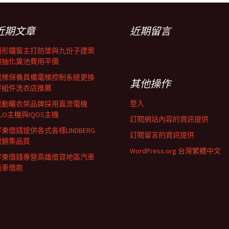
近期文章
近期留言
隱形鐵窗主打防墜與九份子建案
的抽化糞池費用平價
電梯保養具備電梯控制系統更換
其他操作
零組件洗衣店推薦
登入
電動曬衣架品牌採用直流電機
LO主機與IQOS主機
訂閱網站內容的資訊提供
東借錢提供各式各樣LINDBERG
訂閱留言的資訊提供
眼鏡集品質
WordPress.org 台灣繁體中文
屏東借錢專營高雄借貸地區汽車
機車借款