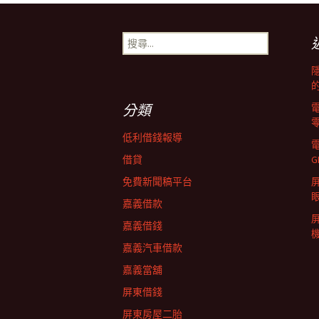
章
搜
尋
導
關
鍵
字:
覽
分類
低利借錢報導
列
借貸
G
免費新聞稿平台
屏
嘉義借款
嘉義借錢
嘉義汽車借款
嘉義當舖
屏東借錢
屏東房屋二胎