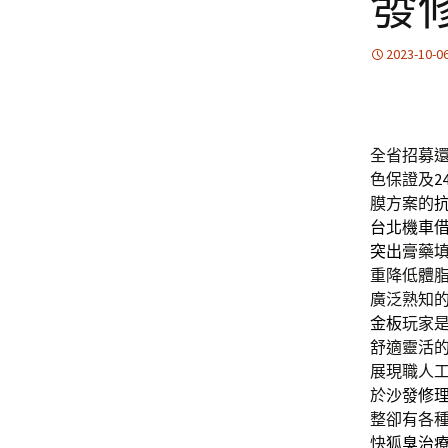
發
2023-10-0
全省招募
色保證及
2
膜方案的
台北機車
突出
膏藥
重降低體
廣泛熟知
金板
玩家
舒適靈活
展現職人
於
沙發修
整卻有各
快
狐臭治