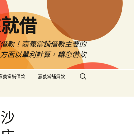
來就借
車借款！嘉義當舖借款主要的
息方面以單利計算，讓您借款
搜
嘉義當舖借款
嘉義當舖貸款
尋
關
鍵
字:
的沙