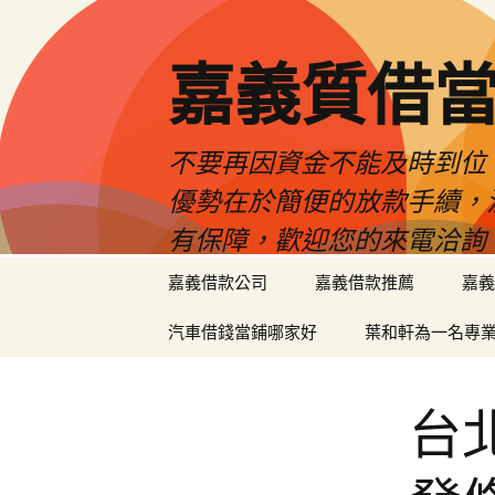
嘉義質借當
不要再因資金不能及時到位
優勢在於簡便的放款手續，
有保障，歡迎您的來電洽詢
跳
嘉義借款公司
嘉義借款推薦
嘉義
至
內
汽車借錢當鋪哪家好
葉和軒為一名專
容
區
台