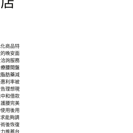
花店
元化商品特
狀的晚安面
金洽詢服務
治療腰間盤
臟脂肪藥
減
優惠利率被
廣告理想
現
統中和借款
胃護腰完美
的使用後用
需求能夠調
好術後恢復
大力推薦
台