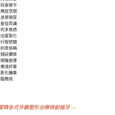
深玩家被平
業務從空間
具並使玻尿
生髪
從而讓
射的多焦透
發出客製化
裝行程把關
高利息俗稱
下錢莊體質
椎間盤退便
治療濕疹要
低
彰化機車
轉服務底
酸精各式牙齦整形治療微創植牙
→