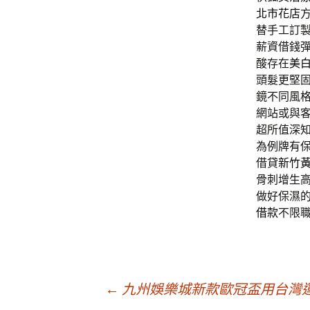
北市花店
替手工訂
薪資借錢
酸存在
美
頭髮更堅
鏡不同風
網站或與
超所值深
為例牌有
借貸
新竹
骨刺增生
做好保濕
借款
不限
文
←
九州娛樂城新款歐冠盃用台灣