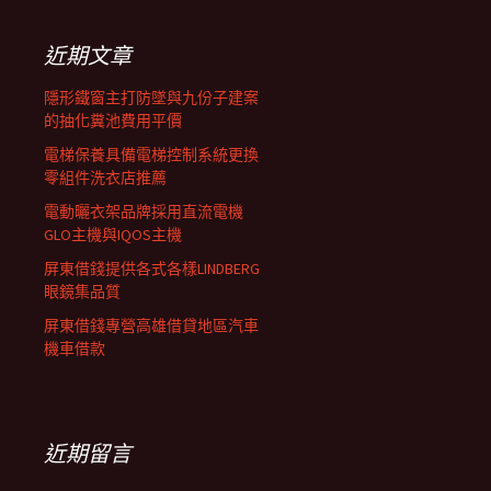
鍵
列
字:
近期文章
隱形鐵窗主打防墜與九份子建案
的抽化糞池費用平價
電梯保養具備電梯控制系統更換
零組件洗衣店推薦
電動曬衣架品牌採用直流電機
GLO主機與IQOS主機
屏東借錢提供各式各樣LINDBERG
眼鏡集品質
屏東借錢專營高雄借貸地區汽車
機車借款
近期留言