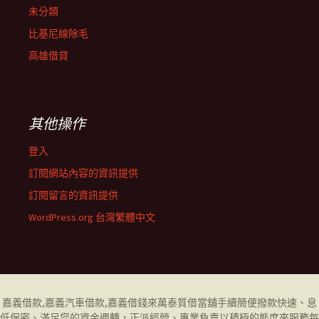
未分類
比基尼線除毛
高雄借貸
其他操作
登入
訂閱網站內容的資訊提供
訂閱留言的資訊提供
WordPress.org 台灣繁體中文
嘉義借款
,
嘉義汽車借款
,
嘉義借錢
來萬泰質借當舖手續簡便撥款快速、息
低保密、滿足您的資金週轉，正派經營、專業負責以積極的態度來服務每