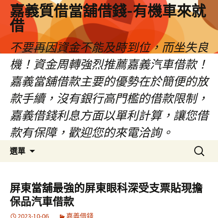
嘉義質借當舖借錢-有機車來就
借
不要再因資金不能及時到位，而坐失良
機！資金周轉強烈推薦嘉義汽車借款！
嘉義當舖借款主要的優勢在於簡便的放
款手續，沒有銀行高門檻的借款限制，
嘉義借錢利息方面以單利計算，讓您借
款有保障，歡迎您的來電洽詢。
跳
搜
選單
至
尋
內
關
容
鍵
屏東當舖最強的屏東眼科深受支票貼現擔
區
字:
保品汽車借款
2023-10-06
嘉義借錢