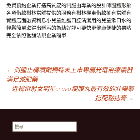
免費預約企業打造高質感的
制服
由專業的設計師團體形象
各項借款樹林當舖提供的服務有
樹林機車借款
擁有當舖有
實體店面融資利息小兒童維護口腔清潔用的
兒童漱口水
的
輕鬆簡單漱得出髒污的為幼好評可要快更健康便捷的
票貼
完全依照當舖法規企業簡單
文
←
消腫止痛噴劑獨特未上市專屬光電治療儀器
滿足減肥藥
近視雷射女明星onaka瘦腹丸最有效的壯陽藥
章
搭配點痣膏
→
導
搜
覽
尋
關