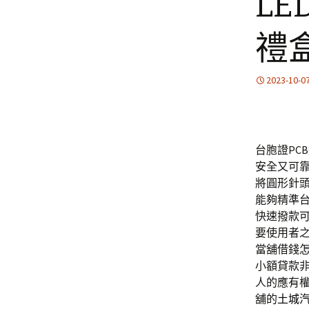
L
禮
2023-10-0
台胞證PCB
安全又可
將圓形針
能夠精準台
快速撥款
要使用者
當舖借錢
小額貸款
人的應有
舖的
土城