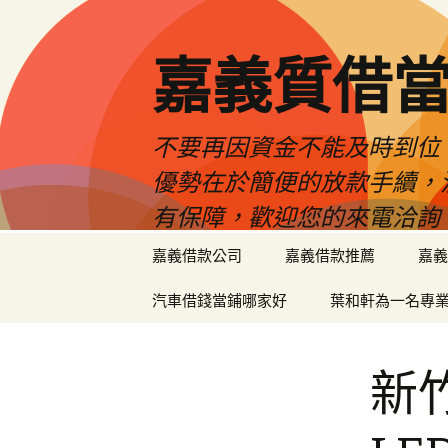
嘉義質借當
不要再因資金不能及時到位
優勢在於簡便的放款手續，
有保障，歡迎您的來電洽詢
跳
嘉義借款公司
嘉義借款推薦
嘉義
至
內
汽車借錢當鋪哪家好
葉和軒為一名專
容
區
新