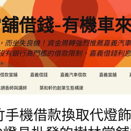
舖借錢-有機車
，而坐失良機！資金周轉強烈推薦嘉義汽
沒有銀行高門檻的借款限制，嘉義借錢利
。
借款當鋪
嘉義借錢
嘉義汽車借款
嘉義當舖
業調香師與講師
葉和軒的創業生態構建
竹手機借款換取代燈