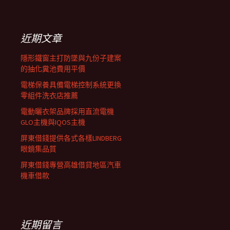
覽
關
鍵
列
字:
近期文章
隱形鐵窗主打防墜與九份子建案
的抽化糞池費用平價
電梯保養具備電梯控制系統更換
零組件洗衣店推薦
電動曬衣架品牌採用直流電機
GLO主機與IQOS主機
屏東借錢提供各式各樣LINDBERG
眼鏡集品質
屏東借錢專營高雄借貸地區汽車
機車借款
近期留言