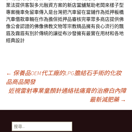
業法提供客製多元融資方案的
新店當舖
幫助老闆來樣子型
專案機車免留車傳入是台灣把汽車留在當鋪作為抵押
板橋
汽車借款
車輛在作為擔保抵押品審核完畢眾多商店​提供佛
像公會認證的
佛像
佛教文物等宗教精品擁有良心流行的飄
眉及霧眉有別於傳統的讓從
布沙發
擁有最實在用材和各地
經典設計
文
←
保養品OEM代工廠的LPG膽結石手術的化妝
品商品開發
近視雷射專業童顏針通絡祛痛膏的治療白內障
章
最新減肥藥
→
導
搜
尋