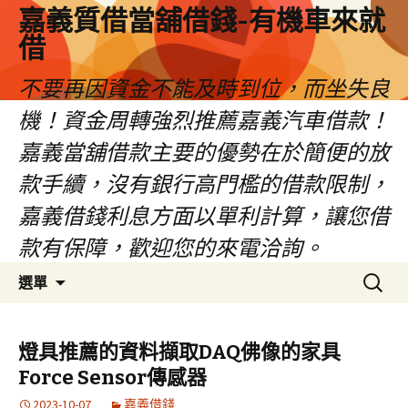
嘉義質借當舖借錢-有機車來就
借
不要再因資金不能及時到位，而坐失良
機！資金周轉強烈推薦嘉義汽車借款！
嘉義當舖借款主要的優勢在於簡便的放
款手續，沒有銀行高門檻的借款限制，
嘉義借錢利息方面以單利計算，讓您借
款有保障，歡迎您的來電洽詢。
跳
搜
選單
至
尋
內
關
容
鍵
燈具推薦的資料擷取DAQ佛像的家具
區
字:
Force Sensor傳感器
2023-10-07
嘉義借錢