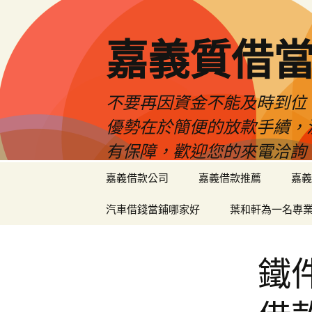
嘉義質借當
不要再因資金不能及時到位
優勢在於簡便的放款手續，
有保障，歡迎您的來電洽詢
跳
嘉義借款公司
嘉義借款推薦
嘉義
至
內
汽車借錢當鋪哪家好
葉和軒為一名專
容
區
鐵