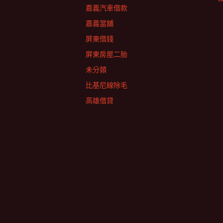
嘉義汽車借款
嘉義當舖
屏東借錢
屏東房屋二胎
未分類
比基尼線除毛
高雄借貸