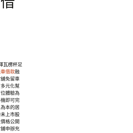
車借
擇
瓦楞杯
足
機車借款
融
當舖免留車
質多元化幫
方位體驗為
手機即可完
人為本的居
的
未上市股
皮
價格公開
當鋪申辦充