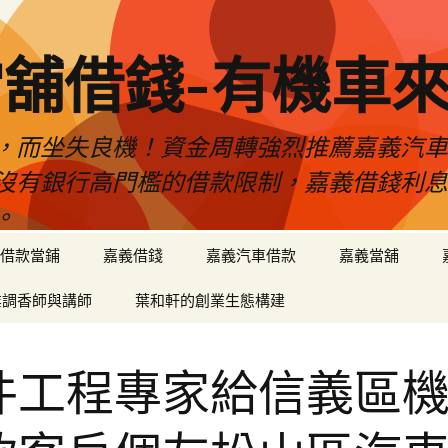
舖借錢-有機車
，而坐失良機！資金周轉強烈推薦嘉義汽
沒有銀行高門檻的借款限制，嘉義借錢利
。
借款當鋪
嘉義借錢
嘉義汽車借款
嘉義當舖
業調香師與講師
葉和軒的創業生態構建
件工程專家給信義區