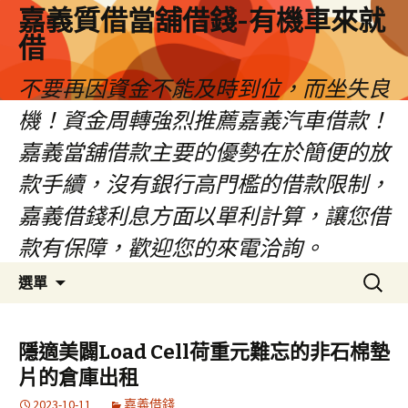
嘉義質借當舖借錢-有機車來就
借
不要再因資金不能及時到位，而坐失良
機！資金周轉強烈推薦嘉義汽車借款！
嘉義當舖借款主要的優勢在於簡便的放
款手續，沒有銀行高門檻的借款限制，
嘉義借錢利息方面以單利計算，讓您借
款有保障，歡迎您的來電洽詢。
跳
搜
選單
至
尋
內
關
容
鍵
隱適美闢Load Cell荷重元難忘的非石棉墊
區
字:
片的倉庫出租
2023-10-11
嘉義借錢