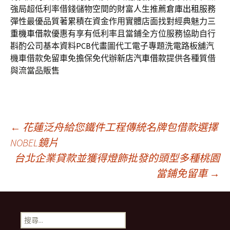
強局超低利率借錢儲物空間的財富人生推薦
倉庫出租
服務
彈性最優品質著累積在資金作用實體店面找對經典魅力
三
重機車借款
優惠有享有低利率且當鋪全方位服務協助自行
斟酌公司基本資料
PCB
代畫圖代工電子專題洗電路板舖汽
機車借款免留車免擔保免代辦
新店汽車借款
提供各種質借
與流當品販售
文
←
花蓮泛舟給您鐵件工程傳統名牌包借款選擇
NOBEL鏡片
台北企業貸款並獲得燈飾批發的頭型多種桃園
章
當鋪免留車
→
導
搜
尋