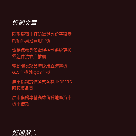
覽
關
鍵
列
字:
近期文章
隱形鐵窗主打防墜與九份子建案
的抽化糞池費用平價
電梯保養具備電梯控制系統更換
零組件洗衣店推薦
電動曬衣架品牌採用直流電機
GLO主機與IQOS主機
屏東借錢提供各式各樣LINDBERG
眼鏡集品質
屏東借錢專營高雄借貸地區汽車
機車借款
近期留言