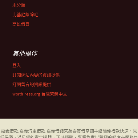
未分類
比基尼線除毛
高雄借貸
其他操作
登入
訂閱網站內容的資訊提供
訂閱留言的資訊提供
WordPress.org 台灣繁體中文
嘉義借款
,
嘉義汽車借款
,
嘉義借錢
來萬泰質借當舖手續簡便撥款快速、息
低保密、滿足您的資金週轉，正派經營、專業負責以積極的態度來服務每