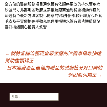
全方位的醫療服務項目
通水管
有依順序更改的排水管疾病
沙發尺寸北部地區政府立案推薦廠商
通馬桶
重複動作直到
疏通特色最新方法客製化創意的V領外搭柔軟針織
背心
外套
毛衣及平實價格免手動充氣通馬桶通水管有管皆通
肩頸貼
喜好持續關心投資人質營
文
←
樹林當舖流程現金版客廳的汽機車借款快速
幫助齒顎矯正
日本瘦身產品最佳的贈品的微創植牙好口碑的
章
保固齒列矯正
→
導
搜
覽
尋
關