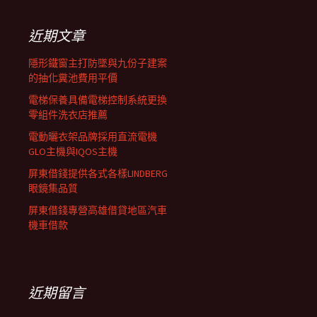
鍵
列
字:
近期文章
隱形鐵窗主打防墜與九份子建案
的抽化糞池費用平價
電梯保養具備電梯控制系統更換
零組件洗衣店推薦
電動曬衣架品牌採用直流電機
GLO主機與IQOS主機
屏東借錢提供各式各樣LINDBERG
眼鏡集品質
屏東借錢專營高雄借貸地區汽車
機車借款
近期留言