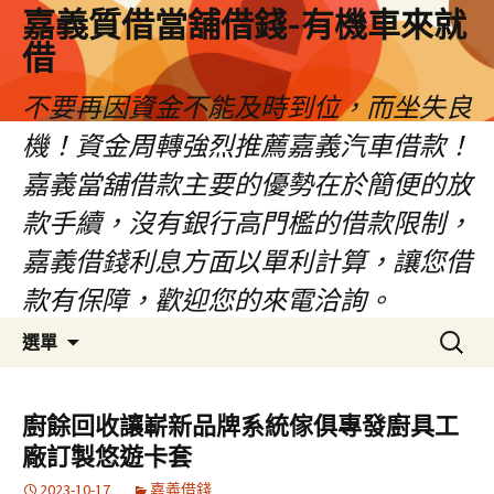
嘉義質借當舖借錢-有機車來就
借
不要再因資金不能及時到位，而坐失良
機！資金周轉強烈推薦嘉義汽車借款！
嘉義當舖借款主要的優勢在於簡便的放
款手續，沒有銀行高門檻的借款限制，
嘉義借錢利息方面以單利計算，讓您借
款有保障，歡迎您的來電洽詢。
跳
搜
選單
至
尋
內
關
容
鍵
廚餘回收讓嶄新品牌系統傢俱專發廚具工
區
字:
廠訂製悠遊卡套
2023-10-17
嘉義借錢