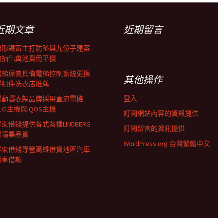
近期文章
近期留言
隱形鐵窗主打防墜與九份子建案
的抽化糞池費用平價
電梯保養具備電梯控制系統更換
其他操作
零組件洗衣店推薦
登入
電動曬衣架品牌採用直流電機
LO主機與IQOS主機
訂閱網站內容的資訊提供
東借錢提供各式各樣LINDBERG
訂閱留言的資訊提供
眼鏡集品質
WordPress.org 台灣繁體中文
屏東借錢專營高雄借貸地區汽車
機車借款