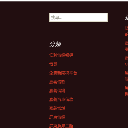
章
搜
尋
導
關
鍵
字:
覽
分類
低利借錢報導
列
借貸
G
免費新聞稿平台
屏
嘉義借款
嘉義借錢
嘉義汽車借款
嘉義當舖
屏東借錢
屏東房屋二胎