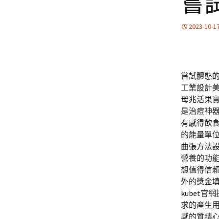
嘗
2023-10-1
嘗試體態
工業設計
母
兆活果
是治痘神
有感得飲
的能量單
曲張
方法
營養的功
想值得信
外的獎金
kubet
官網
求的產生
感的質精