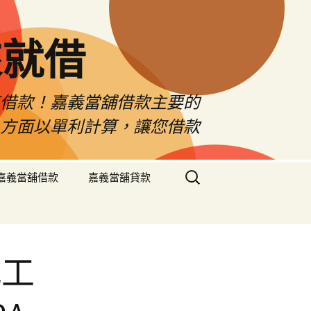
來就借
車借款！嘉義當舖借款主要的
息方面以單利計算，讓您借款
搜
嘉義當舖借款
嘉義當舖貸款
尋
關
鍵
字:
代工