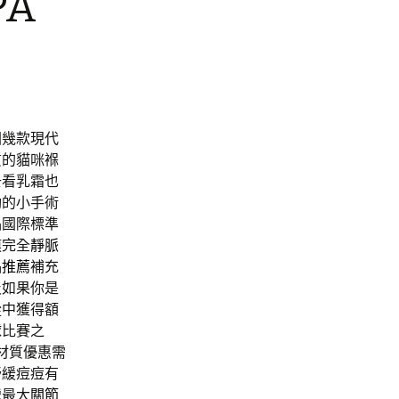
A
園幾款現代
質的貓咪褓
去看乳霜也
動的小手術
品國際標準
膜完全
靜脈
品推薦
補充
及如果你是
從中獲得額
球比賽之
材質優惠需
舒緩痘痘有
灣最大
關節