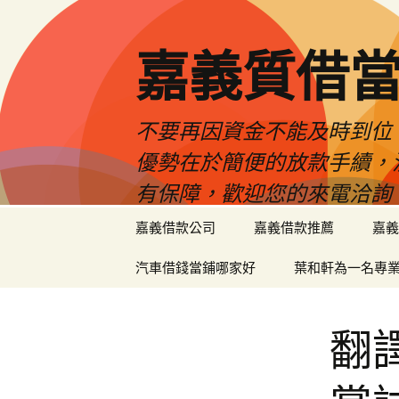
嘉義質借當
不要再因資金不能及時到位
優勢在於簡便的放款手續，
有保障，歡迎您的來電洽詢
跳
嘉義借款公司
嘉義借款推薦
嘉義
至
內
汽車借錢當鋪哪家好
葉和軒為一名專
容
區
翻