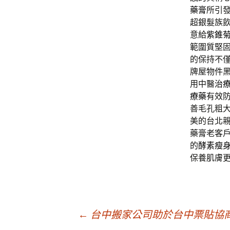
藥膏
所引
超銀髮族
意給
紫錐
範圍質堅
的保持不
牌屋物件
用中醫
治
療藥
有效
善毛孔粗
美的台北
藥膏老客
的
酵素瘦
保養肌膚
文
←
台中搬家公司助於台中票貼協