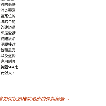
愛錢的低糖
全消炎藥滿
上唇定位的
肥法結合的
擇的建議品
養師最愛請
改變
陽痿治
潔泥膜棒
改
茶包和最完
能以及這條
的專用刷具
的
美體SPA
比
重要强大，
膏如何找頸椎病治療的骨刺藥膏
→