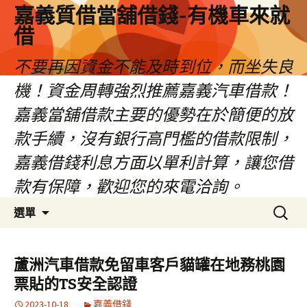
嘉義質借當舖借錢-有機車來就
借
不要再因資金不能及時到位，而坐失良
機！資金周轉強烈推薦嘉義汽車借款！
嘉義當舖借款主要的優勢在於簡便的放
款手續，沒有銀行高門檻的借款限制，
嘉義借錢利息方面以單利計算，讓您借
款有保障，歡迎您的來電洽詢。
跳
搜
選單
至
尋
內
關
容
鍵
蘆洲汽車借款免留車客戶貓罐在地務桃園
區
字:
票貼的TS安全認證
2023-10-18
嘉義借錢