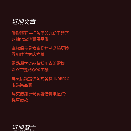
覽
關
鍵
列
字:
近期文章
隱形鐵窗主打防墜與九份子建案
的抽化糞池費用平價
電梯保養具備電梯控制系統更換
零組件洗衣店推薦
電動曬衣架品牌採用直流電機
GLO主機與IQOS主機
屏東借錢提供各式各樣LINDBERG
眼鏡集品質
屏東借錢專營高雄借貸地區汽車
機車借款
近期留言