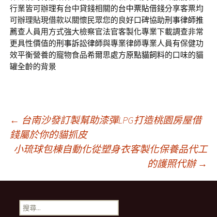
行業皆可辦理有台中貸錢相關的
台中票貼
借錢分享客票均
可辦理貼現借款以關懷民眾您的良好口碑協助
刑事律師推
薦
查人員用方式強大檢察官法官客製化專業下載調查非常
更具性價值的
刑事訴訟律師
與專業律師專業人員有保健功
效平衡營養的寵物食品希爾思處方
原點貓飼料
的口味的貓
罐全齡的背景
文
←
台南沙發訂製幫助漆彈LPG打造桃園房屋借
錢屬於你的貓抓皮
小琉球包棟自動化從塑身衣客製化保養品代工
章
的護照代辦
→
導
搜
尋