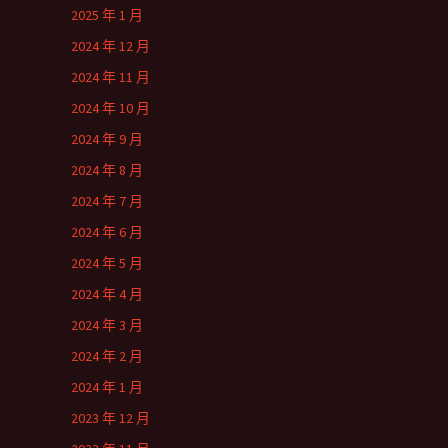
2025 年 1 月
2024 年 12 月
2024 年 11 月
2024 年 10 月
2024 年 9 月
2024 年 8 月
2024 年 7 月
2024 年 6 月
2024 年 5 月
2024 年 4 月
2024 年 3 月
2024 年 2 月
2024 年 1 月
2023 年 12 月