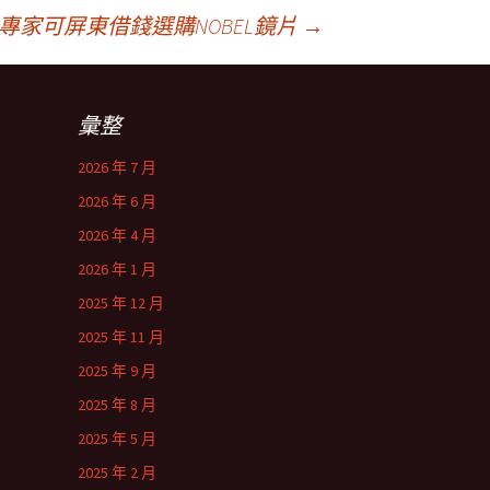
家可屏東借錢選購NOBEL鏡片
→
彙整
2026 年 7 月
2026 年 6 月
2026 年 4 月
2026 年 1 月
2025 年 12 月
2025 年 11 月
2025 年 9 月
2025 年 8 月
2025 年 5 月
2025 年 2 月