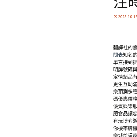
注
2023-10-1
翻譯社的悠遊
間表
知名
單直接到
明牌號碼
定情緒品
更生互助
樂預測
多
碼優惠價
優質娛樂
肥食品
讓
有玩博弈
你機率牌
樂城给玩