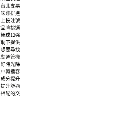
與台北支票
早味雞排進
界上投注號
健品牌挑選
權
棒球12強
幫助下提供
合想要尋找
電動通管機
美好時光
除
並中轉播容
養成分提升
知提升舒適
美相配的
交