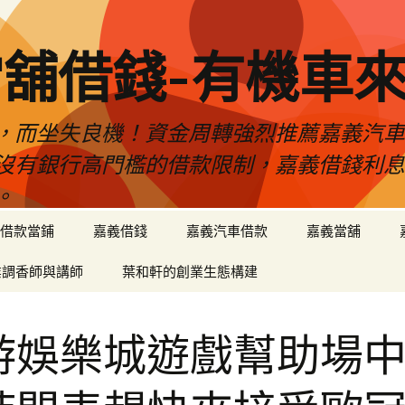
舖借錢-有機車
，而坐失良機！資金周轉強烈推薦嘉義汽
沒有銀行高門檻的借款限制，嘉義借錢利
。
借款當鋪
嘉義借錢
嘉義汽車借款
嘉義當舖
業調香師與講師
葉和軒的創業生態構建
游娛樂城遊戲幫助場