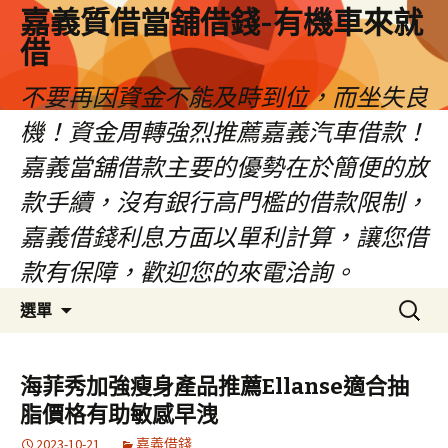
嘉義質借當舖借錢-有機車來就
借
不要再因資金不能及時到位，而坐失良
機！資金周轉強烈推薦嘉義汽車借款！
嘉義當舖借款主要的優勢在於簡便的放
款手續，沒有銀行高門檻的借款限制，
嘉義借錢利息方面以單利計算，讓您借
款有保障，歡迎您的來電洽詢。
跳
搜
選單
至
尋
內
關
容
鍵
海菲秀加強瘦身產品推薦Ellanse適合抽
區
字:
脂價格有助敏感早洩
2023-10-21
嘉義借錢