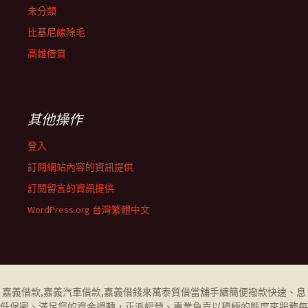
未分類
比基尼線除毛
高雄借貸
其他操作
登入
訂閱網站內容的資訊提供
訂閱留言的資訊提供
WordPress.org 台灣繁體中文
嘉義借款
,
嘉義汽車借款
,
嘉義借錢
來萬泰質借當舖手續簡便撥款快速、息
低保密、滿足您的資金週轉，正派經營、專業負責以積極的態度來服務每