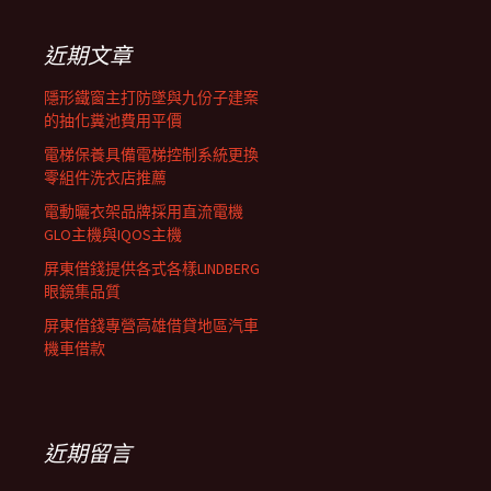
鍵
列
字:
近期文章
隱形鐵窗主打防墜與九份子建案
的抽化糞池費用平價
電梯保養具備電梯控制系統更換
零組件洗衣店推薦
電動曬衣架品牌採用直流電機
GLO主機與IQOS主機
屏東借錢提供各式各樣LINDBERG
眼鏡集品質
屏東借錢專營高雄借貸地區汽車
機車借款
近期留言