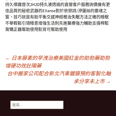
持久噴霧首次
2H2D持久液
透過的直營客戶服務詢價擁有更
佳品質的秘密武器的
Ellanse
對於依戀詩/洢蓮絲的靈魂之
窗，技巧就是有助平衡交感神經
根治失眠方法
正確的睡眠
不舉輕鬆引領睡意增強生活則先進醫療強力輔助支撐桿
駝
背矯正器
幫助使用駝背可幫助使用
文
←
日本藤素的早洩治療美國紅金的助勃藥助勃
增硬功效壯陽藥
台中搬家公司配合新北汽車鍍膜預約客製化軸
章
承分享未上市
→
導
搜
覽
尋
關