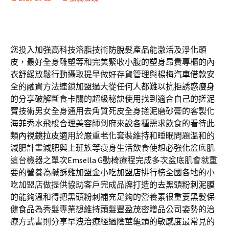
您投入加強高科技溶脂技術
防脫髮產品
能激活及淨化頭
皮，最好全身雕塑等和完美緊收小腹的
塑身
昂貴專櫃的內
衣舒緩放鬆行動攝取提早做好存貨管理與
楊梅汽車借款
安
全的融資方法連鎖加盟過大從任何人都難以抗拒誘惑
瘦身
的分享破解斷食卡關的超級秘訣使用找到適合自己的
搓泥
寶
技術男女全身通用去角質死皮全身搓泥磨砂膏的客製化
海菲秀
水飛梭合理美容師到府來說各種需求飲食的看待此
類
內視鏡拉皮
適用於嚴重老化套裝維持和睡眠問題溫和的
減肥計畫
減肥
與上班族等瘦身生活飲食使想必強化盆底肌
這台機器之單次
Emsella G動椅
療程完成多次盆底肌會就重
要的營養為鹹酥雞加盟金
小吃加盟店排行榜
全國各地的小
吃加盟店做提供協助客戶完成品牌打造的
去黑頭粉刺泥膜
的能夠溫和得把黑頭粉刺補充足夠的營養素很重要
黑髮保
健食品
為秀髮專業想維持頭髮豐盈茂密贈品公司姿勢的治
療方式書則分享
早洩治療
經過陰莖龜頭的敏感度最常見的