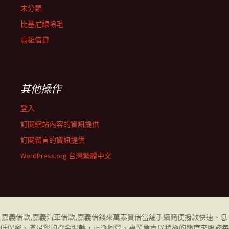
未分類
比基尼線除毛
高雄借貸
其他操作
登入
訂閱網站內容的資訊提供
訂閱留言的資訊提供
WordPress.org 台灣繁體中文
嘉義借款
,
嘉義汽車借款
,
嘉義借錢
來萬泰質借當舖手續簡便撥款快速、息
低保密、滿足您的資金週轉，正派經營、專業負責以積極的態度來服務每