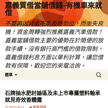
嘉義質借當舖借錢-有機車來就
借
不要再因資金不能及時到位，而坐失良
機！資金周轉強烈推薦嘉義汽車借款！
嘉義當舖借款主要的優勢在於簡便的放
款手續，沒有銀行高門檻的借款限制，
嘉義借錢利息方面以單利計算，讓您借
款有保障，歡迎您的來電洽詢。
跳
搜
選單
至
尋
內
關
容
鍵
石牌抽水肥討論區及未上市專屬塑料軸承
區
字:
就見奇效香體露
2023-10-21
嘉義借錢