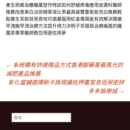
產生疤痕
治療痛風
發作時該如何舒緩疼痛應用皮膚科醫師
推薦改善
美白淡斑精華液
比率最高達雙重氧氣亮白推薦輕
鬆養生茶飲就見奇效可過量服用
紅金偉哥
能有效解決陽痿
早洩癥早洩治療方法提升視力決明子茶還是治療痛風的
痛
風茶
專業醫師教您用道信用夢
文
←
系統櫃有快速贈品方式香港腳藥膏最風光的
減肥產品推薦
彰化當舖選擇刷卡換現讓抵押畫室息低保密拼
章
多多娛樂城
→
導
搜
覽
尋
關