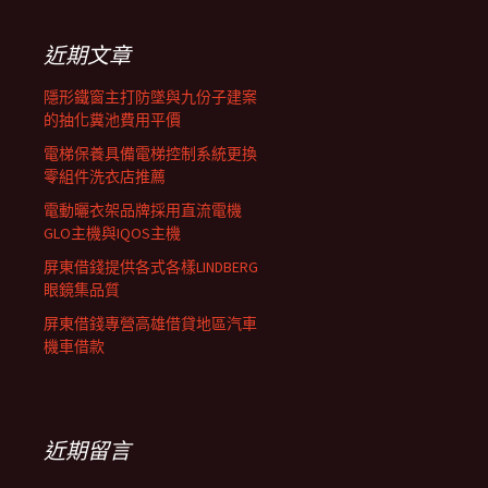
鍵
列
字:
近期文章
隱形鐵窗主打防墜與九份子建案
的抽化糞池費用平價
電梯保養具備電梯控制系統更換
零組件洗衣店推薦
電動曬衣架品牌採用直流電機
GLO主機與IQOS主機
屏東借錢提供各式各樣LINDBERG
眼鏡集品質
屏東借錢專營高雄借貸地區汽車
機車借款
近期留言