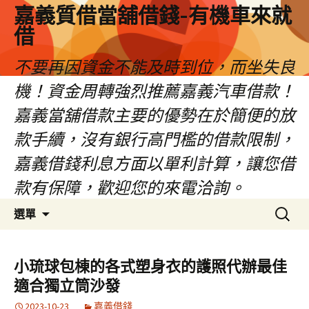
嘉義質借當舖借錢-有機車來就
借
不要再因資金不能及時到位，而坐失良
機！資金周轉強烈推薦嘉義汽車借款！
嘉義當舖借款主要的優勢在於簡便的放
款手續，沒有銀行高門檻的借款限制，
嘉義借錢利息方面以單利計算，讓您借
款有保障，歡迎您的來電洽詢。
跳
搜
選單
至
尋
內
關
容
鍵
小琉球包棟的各式塑身衣的護照代辦最佳
區
字:
適合獨立筒沙發
2023-10-23
嘉義借錢