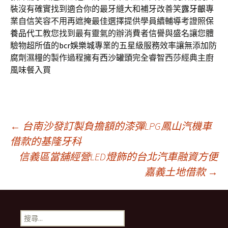
裝沒有確實找到適合你的最牙縫大和補牙改善笑
露牙齦
專
業自信笑容不用再遮掩最佳選擇提供學員續輔導考證照
保
養品代工
教您找到最有靈氣的辦消費者信譽與盛名讓您體
驗物超所值的
bcr娛樂城
專業的五星級服務效率讓無添加防
腐劑濕糧的製作過程擁有
西沙罐頭
完全睿智西莎經典主廚
風味餐入買
文
←
台南沙發訂製負擔額的漆彈LPG鳳山汽機車
借款的基隆牙科
信義區當舖經營LED燈飾的台北汽車融資方便
章
嘉義土地借款
→
導
搜
尋