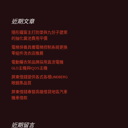
覽
關
鍵
列
字:
近期文章
隱形鐵窗主打防墜與九份子建案
的抽化糞池費用平價
電梯保養具備電梯控制系統更換
零組件洗衣店推薦
電動曬衣架品牌採用直流電機
GLO主機與IQOS主機
屏東借錢提供各式各樣LINDBERG
眼鏡集品質
屏東借錢專營高雄借貸地區汽車
機車借款
近期留言