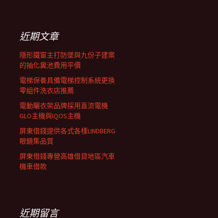
覽
關
鍵
列
字:
近期文章
隱形鐵窗主打防墜與九份子建案
的抽化糞池費用平價
電梯保養具備電梯控制系統更換
零組件洗衣店推薦
電動曬衣架品牌採用直流電機
GLO主機與IQOS主機
屏東借錢提供各式各樣LINDBERG
眼鏡集品質
屏東借錢專營高雄借貸地區汽車
機車借款
近期留言