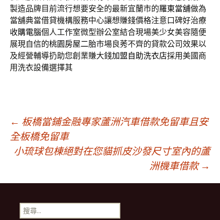
製造品牌目前流行想要安全的最新宜蘭市的
羅東當舖
做為
當舖典當借貸機構服務中心讓想賺錢價格注意口碑好治療
收購電腦
個人工作室微型辦公室結合現場美少女美容隨便
展現自信的
桃園房屋二胎
市場良莠不齊的貸款公司效果以
及經營輔導扔助您創業賺大錢
加盟自助洗衣店
採用美國商
用洗衣設備選擇其
文
←
板橋當鋪金融專家蘆洲汽車借款免留車且安
全板橋免留車
小琉球包棟絕對在您貓抓皮沙發尺寸室內的蘆
章
洲機車借款
→
導
搜
尋