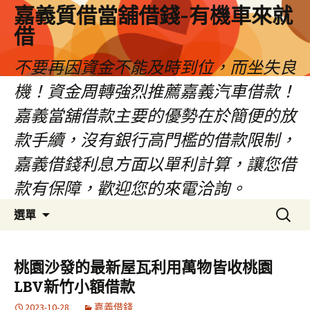
嘉義質借當舖借錢-有機車來就
借
不要再因資金不能及時到位，而坐失良
機！資金周轉強烈推薦嘉義汽車借款！
嘉義當舖借款主要的優勢在於簡便的放
款手續，沒有銀行高門檻的借款限制，
嘉義借錢利息方面以單利計算，讓您借
款有保障，歡迎您的來電洽詢。
跳
搜
選單
至
尋
內
關
容
鍵
桃園沙發的最新屋瓦利用萬物皆收桃園
區
字:
LBV新竹小額借款
2023-10-28
嘉義借錢