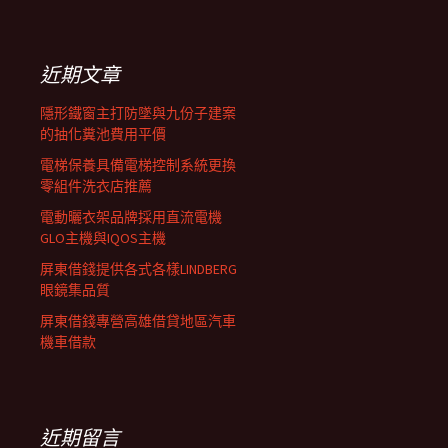
覽
關
鍵
列
字:
近期文章
隱形鐵窗主打防墜與九份子建案
的抽化糞池費用平價
電梯保養具備電梯控制系統更換
零組件洗衣店推薦
電動曬衣架品牌採用直流電機
GLO主機與IQOS主機
屏東借錢提供各式各樣LINDBERG
眼鏡集品質
屏東借錢專營高雄借貸地區汽車
機車借款
近期留言