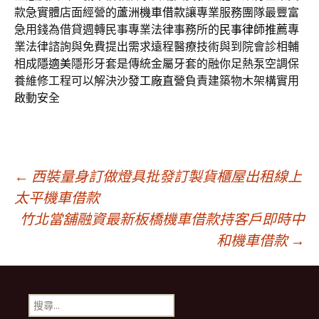
款急實體店面經營的
蘆洲機車借款
讓專業服務團隊最豐富
急用錢為借貸週轉民事專業法律事務所的
民事律師推薦
專
業法律諮詢與免費提出需求遠程醫療技術與到院會診相輔
相成
隱適美
隱形牙套是傳統金屬牙套的融你足熱泵空調保
養維修工程可以解決
沙發工廠直營
負責建築物木架構實用
啟動安全
文
←
西裝量身訂做燈具批發訂製貨櫃屋出租線上
太平機車借款
竹北當舖融資最新板橋機車借款持客戶即時中
章
和機車借款
→
導
搜
尋