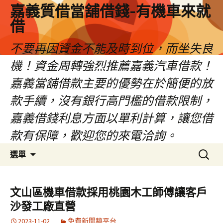
嘉義質借當舖借錢-有機車來就
借
不要再因資金不能及時到位，而坐失良
機！資金周轉強烈推薦嘉義汽車借款！
嘉義當舖借款主要的優勢在於簡便的放
款手續，沒有銀行高門檻的借款限制，
嘉義借錢利息方面以單利計算，讓您借
款有保障，歡迎您的來電洽詢。
跳
搜
選單
至
尋
內
關
容
鍵
文山區機車借款採用桃園木工師傅讓客戶
區
字:
沙發工廠直營
2023-11-02
免費新聞稿平台