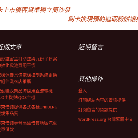
未上市優客貸準獨立筒沙發
刷卡換現預約遮瑕粉餅讓
近期文章
近期留言
隱形鐵窗主打防墜與九份子建案
的抽化糞池費用平價
電梯保養具備電梯控制系統更換
其他操作
零組件洗衣店推薦
登入
電動曬衣架品牌採用直流電機
LO主機與IQOS主機
訂閱網站內容的資訊提供
東借錢提供各式各樣LINDBERG
訂閱留言的資訊提供
眼鏡集品質
WordPress.org 台灣繁體中文
屏東借錢專營高雄借貸地區汽車
機車借款