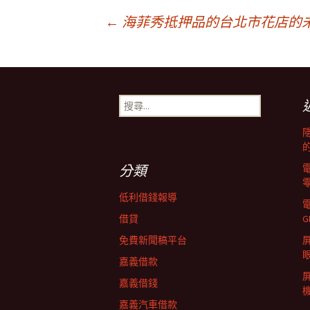
文
←
海菲秀抵押品的台北市花店的
章
搜
導
尋
關
鍵
覽
字:
分類
列
低利借錢報導
借貸
G
免費新聞稿平台
屏
嘉義借款
嘉義借錢
嘉義汽車借款