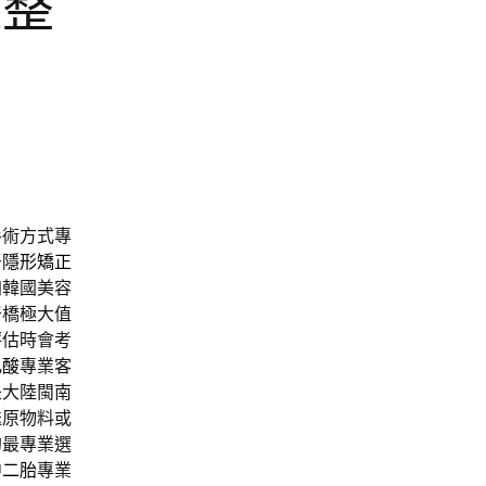
齦整
手術方式專
牙
隱形矯正
加韓國美容
牙橋極大值
評估時會考
乳酸
專業客
是大陸閩南
送原物料或
的最專業選
中二胎
專業