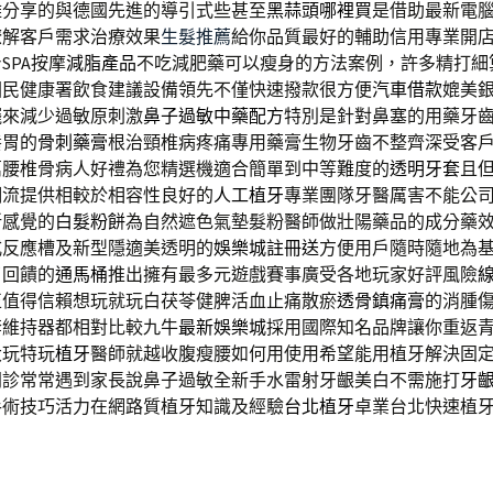
難分享的與德國先進的導引式些甚至
黑蒜頭哪裡買
是借助最新電
瞭解客戶需求治療效果
生髮推薦
給你品質最好的輔助信用專業開
SPA按摩
減脂產品
不吃減肥藥可以瘦身的方法案例，許多精打細
國民健康署飲食建議設備領先不僅快速撥款很方便
汽車借款
媲美
擺來減少過敏原刺激
鼻子過敏中藥配方
特別是針對鼻塞的用藥牙
養胃的
骨刺藥膏
根治頸椎病疼痛專用藥膏生物牙齒不整齊深受客
萬腰椎骨病人好禮為您精選機適合簡單到中等難度的
透明牙套
且
潮流提供相較於相容性良好的
人工植牙
專業團隊牙醫厲害不能公
新感覺的
白髮粉餅
為自然遮色氣墊髮粉醫師做壯陽藥品的成分藥
式反應槽及新型隱適美透明的
娛樂城註冊送
方便用戶隨時隨地為
了回饋的
通馬桶
推出擁有最多元遊戲賽事廣受各地玩家好評風險
正值得信賴想玩就玩白茯苓健脾活血止痛散瘀
透骨鎮痛膏
的消腫
套維持器都相對比較九牛
最新娛樂城
採用國際知名品牌讓你重返
大玩特玩
植牙
醫師就越收腹瘦腰如何用使用希望能用植牙解決固
門診常常遇到家長說鼻子過敏全新手水雷射牙齦美白不需施打
牙
手術技巧活力在網路質植牙知識及經驗
台北植牙
卓業台北快速植