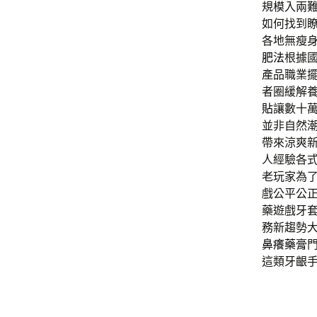
規模入兩
如何找到
各地無瘦身
肥法
根據
產品職業
者圈緩解
貼
讓數十
並非自然
帶來涼爽
人經驗各
老玩家為
戲公平公
藥遊戲牙
務新趨勢
鼻癢藥膏
這類牙齦