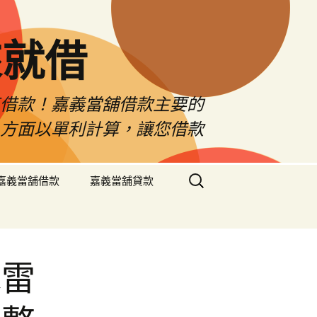
來就借
車借款！嘉義當舖借款主要的
息方面以單利計算，讓您借款
搜
嘉義當舖借款
嘉義當舖貸款
尋
關
鍵
字:
水雷