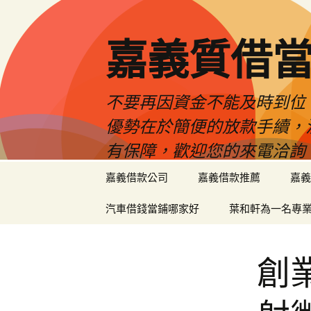
嘉義質借當
不要再因資金不能及時到位
優勢在於簡便的放款手續，
有保障，歡迎您的來電洽詢
跳
嘉義借款公司
嘉義借款推薦
嘉義
至
內
汽車借錢當鋪哪家好
葉和軒為一名專
容
區
創