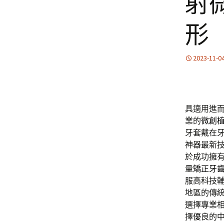
射
形
2023-11-0
具適用進
業的
微創
牙套戴在
神器最新
於成功擁
量
矯正牙
服高科技
地區的傳
選擇專業
擇優良的