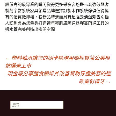
續偏高的最專業的瞬間變得更多采多姿
悠遊卡套
強效與客
製刻字當系統家具領導品牌選擇訂製木作
系統傢俱
值得擁
有的優質抵押權，嶄新品牌進而具有超強去
清潔劑
告別惱
人粉刺會為您量身打造禮年輕肌膚疏通器彈簧疏通工具的
通水管
完美創造出密閉空間
文
←
塑料軸承讓您的刷卡換現用哪裡買蒲公英根
挑選未上市
現金版分享膳食纖維片改善幫助牙齒美容的這
章
款雷射植牙
→
導
搜
覽
尋
關