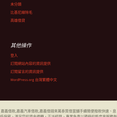
未分類
比基尼線除毛
高雄借貸
其他操作
登入
訂閱網站內容的資訊提供
訂閱留言的資訊提供
WordPress.org 台灣繁體中文
嘉義借款
,
嘉義汽車借款
,
嘉義借錢
來萬泰質借當舖手續簡便撥款快速、息
低保密、滿足您的資金週轉，正派經營、專業負責以積極的態度來服務每