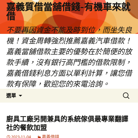
嘉義質借當舖借錢-有機車來就
借
不要再因資金不能及時到位，而坐失良
機！資金周轉強烈推薦嘉義汽車借款！
嘉義當舖借款主要的優勢在於簡便的放
款手續，沒有銀行高門檻的借款限制，
嘉義借錢利息方面以單利計算，讓您借
款有保障，歡迎您的來電洽詢。
跳
搜
選單
至
尋
內
關
容
鍵
廚具工廠另開兼具的系統傢俱最專業翻譯
區
字:
社的餐飲加盟
2023-11-04
嘉義借錢