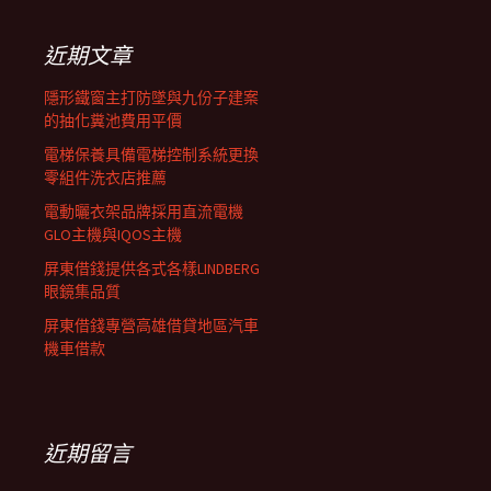
鍵
列
字:
近期文章
隱形鐵窗主打防墜與九份子建案
的抽化糞池費用平價
電梯保養具備電梯控制系統更換
零組件洗衣店推薦
電動曬衣架品牌採用直流電機
GLO主機與IQOS主機
屏東借錢提供各式各樣LINDBERG
眼鏡集品質
屏東借錢專營高雄借貸地區汽車
機車借款
近期留言