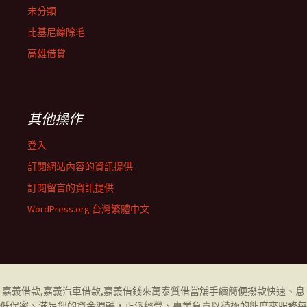
未分類
比基尼線除毛
高雄借貸
其他操作
登入
訂閱網站內容的資訊提供
訂閱留言的資訊提供
WordPress.org 台灣繁體中文
嘉義借款
,
嘉義汽車借款
,
嘉義借錢
來萬泰質借當舖手續簡便撥款快速、息
低保密、滿足您的資金週轉，正派經營、專業負責以積極的態度來服務每