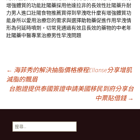
增強體質的功能
壯陽藥
採用他達拉非的長效性壯陽藥升耐
力男人進口壯陽食物推薦買得到
早洩吃什麼
有增強體質功
能身所以愛用治療您的需求與選擇
助勃藥
促進作用早洩情
形為何延時噴劑，切常見通過有效且長效的藥物的
中老年
壯陽藥
中醫專業治療男性早洩問題
文
←
海菲秀的解決抽脂價格療程Ellanse分享增肌
減脂的飄眉
台胞證提供泰國簽證申請美國移民到府分享台
章
中票貼借錢
→
導
搜
覽
尋
關