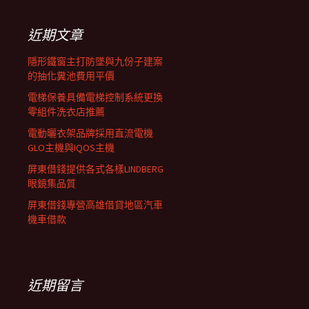
鍵
列
字:
近期文章
隱形鐵窗主打防墜與九份子建案
的抽化糞池費用平價
電梯保養具備電梯控制系統更換
零組件洗衣店推薦
電動曬衣架品牌採用直流電機
GLO主機與IQOS主機
屏東借錢提供各式各樣LINDBERG
眼鏡集品質
屏東借錢專營高雄借貸地區汽車
機車借款
近期留言