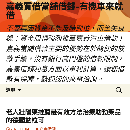
嘉義質借當舖借錢-有機車來就
借
不要再因資金不能及時到位，而坐失良
機！資金周轉強烈推薦嘉義汽車借款！
嘉義當舖借款主要的優勢在於簡便的放
款手續，沒有銀行高門檻的借款限制，
嘉義借錢利息方面以單利計算，讓您借
款有保障，歡迎您的來電洽詢。
跳
搜
選單
至
尋
內
關
容
鍵
老人壯陽藥推薦最有效方法治療助勃藥品
區
字:
的德國益粒可
2023-11-04
嘉義借錢