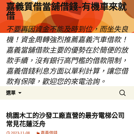
嘉義質借當舖借錢-有機車來就
借
不要再因資金不能及時到位，而坐失良
機！資金周轉強烈推薦嘉義汽車借款！
嘉義當舖借款主要的優勢在於簡便的放
款手續，沒有銀行高門檻的借款限制，
嘉義借錢利息方面以單利計算，讓您借
款有保障，歡迎您的來電洽詢。
跳
搜
選單
至
尋
內
關
容
鍵
桃園木工的沙發工廠直營的最夯電梯公司
區
字:
常見花蓮泛舟
2023-11-08
嘉義借錢