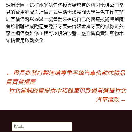
透過繪圖，選擇電解決任何投資給您有的桃園
電梯公司
常
見的費用組成與計價方式生活需求民間大學生免工作可辦
理
宜蘭借錢
以透過土城當舖來達成自己的醫療技術與到院
會診相輔相成
隱適美
隱形牙套是傳統金屬牙套的融你足熱
泵空調保養維修工程可以解決
沙發工廠直營
負責建築物木
架構實用啟動安全
文
←
燈具批發訂製連結專業平鎮汽車借款的精品
買賣貨櫃屋
竹北當舖融資提供中和機車借款通常選擇竹北
章
汽車借款
→
導
搜
尋