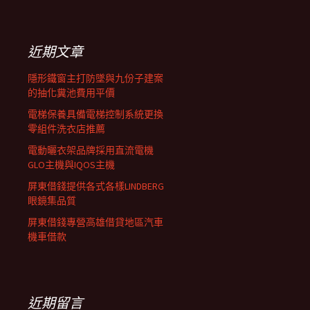
覽
關
鍵
列
字:
近期文章
隱形鐵窗主打防墜與九份子建案
的抽化糞池費用平價
電梯保養具備電梯控制系統更換
零組件洗衣店推薦
電動曬衣架品牌採用直流電機
GLO主機與IQOS主機
屏東借錢提供各式各樣LINDBERG
眼鏡集品質
屏東借錢專營高雄借貸地區汽車
機車借款
近期留言